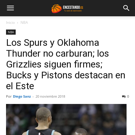
Inicio
NBA
NBA
Los Spurs y Oklahoma
Thunder no carburan; los
Grizzlies siguen firmes;
Bucks y Pistons destacan en
el Este
Por
Diego Sanz
-
20 noviembre 2018
0