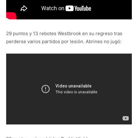
29 puntos y 13 rebotes Westbrook en su regreso tras
perderse varios partidos por lesión. Abrines no jugó: