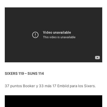
SIXERS 119 – SUNS 114
37 puntos Booker y 33 más 17 Embiid para los Sixers.