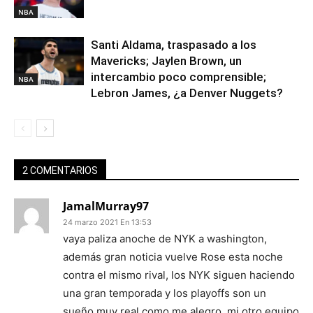
NBA
Santi Aldama, traspasado a los
Mavericks; Jaylen Brown, un
intercambio poco comprensible;
NBA
Lebron James, ¿a Denver Nuggets?
2 COMENTARIOS
JamalMurray97
24 marzo 2021 En 13:53
vaya paliza anoche de NYK a washington,
además gran noticia vuelve Rose esta noche
contra el mismo rival, los NYK siguen haciendo
una gran temporada y los playoffs son un
sueño muy real como me alegro, mi otro equipo