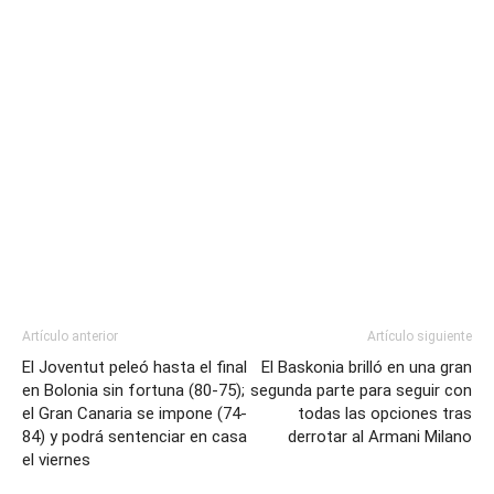
Artículo anterior
Artículo siguiente
El Joventut peleó hasta el final
El Baskonia brilló en una gran
en Bolonia sin fortuna (80-75);
segunda parte para seguir con
el Gran Canaria se impone (74-
todas las opciones tras
84) y podrá sentenciar en casa
derrotar al Armani Milano
el viernes