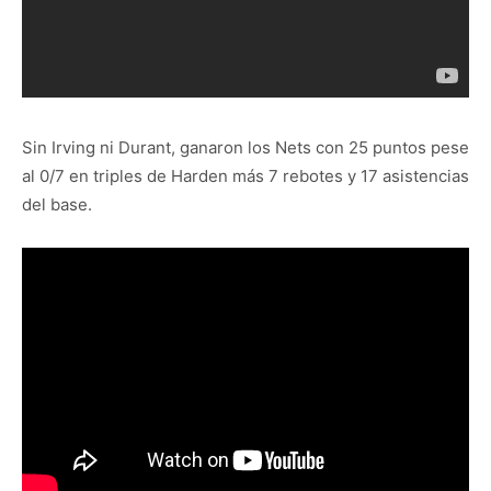
Sin Irving ni Durant, ganaron los Nets con 25 puntos pese
al 0/7 en triples de Harden más 7 rebotes y 17 asistencias
del base.