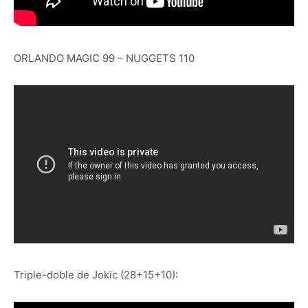
ORLANDO MAGIC 99 – NUGGETS 110
Triple-doble de Jokic (28+15+10):