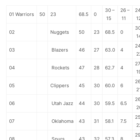
30 –
26 –
24
01
Warriors
50
23
68.5
0
15
11
1
30
02
Nuggets
50
23
68.5
0
1
24
03
Blazers
46
27
63.0
4
2
27
04
Rockets
47
28
62.7
4
1
26
05
Clippers
45
30
60.0
6
2
26
06
Utah Jazz
44
30
59.5
6.5
2
25
07
Oklahoma
43
31
58.1
7.5
2
29
08
Spurs
43
32
57.3
8