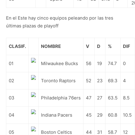
2
En el Este hay cinco equipos peleando por las tres
últimas plazas de playoff
CLASIF.
NOMBRE
V
D
%
DIF
01
Milwaukee Bucks
56
19
74.7
0
02
Toronto Raptors
52
23
69.3
4
03
Philadelphia 76ers
47
27
63.5
8.5
04
Indiana Pacers
45
29
60.8
10.5
05
Boston Celtics
44
31
58.7
12