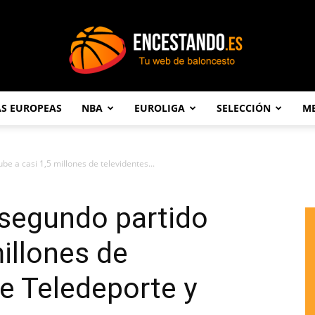
AS EUROPEAS
NBA
EUROLIGA
SELECCIÓN
ME
Encestando.es
be a casi 1,5 millones de televidentes...
 segundo partido
illones de
re Teledeporte y