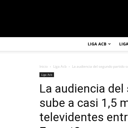
LIGA ACB
LIG
Inicio
Liga Acb
La audiencia del segundo partido su
Liga Acb
La audiencia del
sube a casi 1,5 m
televidentes ent