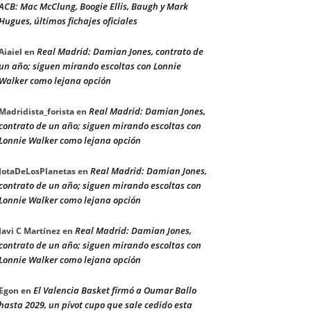
ACB: Mac McClung, Boogie Ellis, Baugh y Mark
Hugues, últimos fichajes oficiales
Real Madrid: Damian Jones, contrato de
Aiaiel
en
un año; siguen mirando escoltas con Lonnie
Walker como lejana opción
Real Madrid: Damian Jones,
Madridista_forista
en
contrato de un año; siguen mirando escoltas con
Lonnie Walker como lejana opción
Real Madrid: Damian Jones,
JotaDeLosPlanetas
en
contrato de un año; siguen mirando escoltas con
Lonnie Walker como lejana opción
Real Madrid: Damian Jones,
Javi C Martínez
en
contrato de un año; siguen mirando escoltas con
Lonnie Walker como lejana opción
El Valencia Basket firmó a Oumar Ballo
Egon
en
hasta 2029, un pívot cupo que sale cedido esta