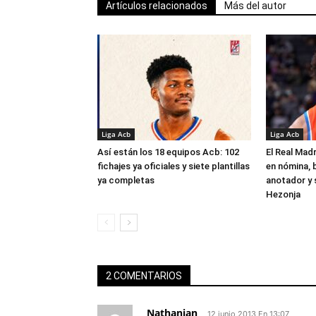
Artículos relacionados
Más del autor
Liga Acb
Liga Acb
Así están los 18 equipos Acb: 102
El Real Madr
fichajes ya oficiales y siete plantillas
en nómina, 
ya completas
anotador y s
Hezonja
2 COMENTARIOS
Nathanian
12 junio 2013 En 13:07