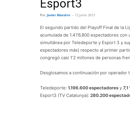
Esport3
Por
Javier Maestro
-
12 junio 2013
El segundo partido del Playoff Final de la 
acumulada de 1.476.800 espectadores con u
simultánea por Teledeporte y Esport 3 y s
espectadores más) respecto al primer parti
congregó casi 1’2 millones de personas frent
Desglosamos a continuación por operador te
Teledeporte:
1.196.600 espectadores
y
7,1
Esport3 (TV Catalunya):
280.200 espectad