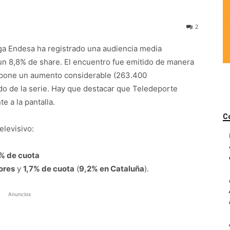
2
Liga Endesa ha registrado una audiencia media
n 8,8% de share. El encuentro fue emitido de manera
upone un aumento considerable (263.400
do de la serie. Hay que destacar que Teledeporte
e a la pantalla.
C
levisivo:
 % de cuota
ores
y
1,7% de cuota
(
9,2% en Cataluña
).
Anuncios