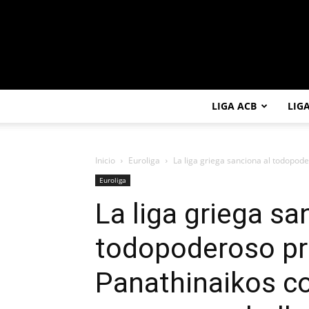
LIGA ACB
LIG
Inicio
Euroliga
La liga griega sanciona al todopod
Euroliga
La liga griega sa
todopoderoso pr
Panathinaikos c