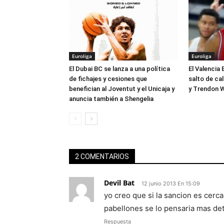
Euroliga
Euroliga
El Dubai BC se lanza a una política
El Valencia 
de fichajes y cesiones que
salto de ca
benefician al Joventut y el Unicaja y
y Trendon W
anuncia también a Shengelia
2 COMENTARIOS
Devil Bat
12 junio 2013 En 15:09
yo creo que si la sancion es cerca
pabellones se lo pensaria mas de
Respuesta