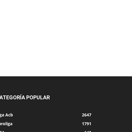
ATEGORÍA POPULAR
iga Acb
2647
roliga
1791