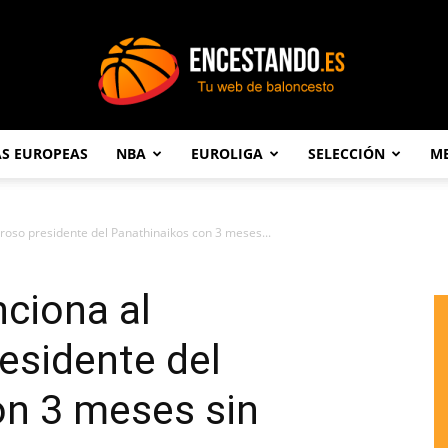
AS EUROPEAS
NBA
EUROLIGA
SELECCIÓN
ME
Encestando.es
eroso presidente del Panathinaikos con 3 meses...
nciona al
esidente del
on 3 meses sin