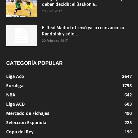
deben decidir; el Baskonia...
18 julio 2017
El Real Madrid ofreció ya la renovación a
Randolph y sólo...
20 febrero 2017
CATEGORÍA POPULAR
Liga Acb
2647
Euroliga
1793
NBA
642
Liga ACB
603
Mercado de Fichajes
490
Selección Española
225
Copa del Rey
196