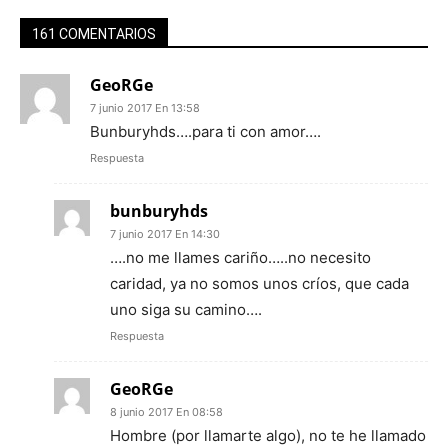
161 COMENTARIOS
GeoRGe
7 junio 2017 En 13:58
Bunburyhds….para ti con amor….
Respuesta
bunburyhds
7 junio 2017 En 14:30
….no me llames cariño…..no necesito
caridad, ya no somos unos críos, que cada
uno siga su camino….
Respuesta
GeoRGe
8 junio 2017 En 08:58
Hombre (por llamarte algo), no te he llamado