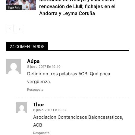
renovación de Llull; fichajes en el
Liga Acb
Andorra y Leyma Coruña
24 COMENTARIOS
Aúpa
8 junio 2017 En 19:40
Definir en tres palabras ACB: Qué poca
vergüenza.
Respuesta
Thor
8 junio 2017 En 19:57
Asociacion Contenciosos Balonceststicos,
ACB
Respuesta