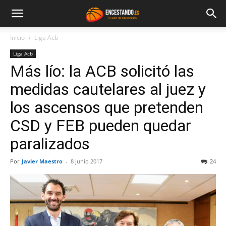
Inicio
Liga Acb
Liga Acb
Más lío: la ACB solicitó las
medidas cautelares al juez y
los ascensos que pretenden
CSD y FEB pueden quedar
paralizados
Por
Javier Maestro
-
8 junio 2017
24