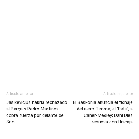
Artículo anterior
Artículo siguiente
Jasikevicius habría rechazado
El Baskonia anuncia el fichaje
al Barça y Pedro Martínez
del alero Timma; el ‘Estu’, a
cobra fuerza por delante de
Caner-Medley; Dani Díez
Sito
renueva con Unicaja