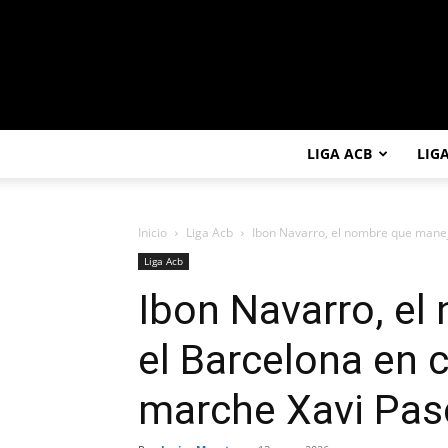
LIGA ACB
LIG
Inicio
Liga Acb
Ibon Navarro, el nombre que maneja
Liga Acb
Ibon Navarro, e
el Barcelona en 
marche Xavi Pas