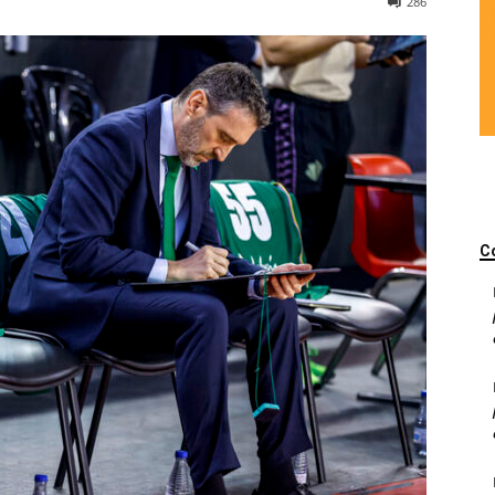
286
C