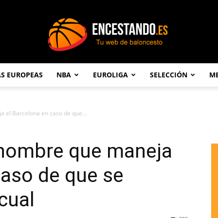
AS EUROPEAS
NBA
EUROLIGA
SELECCIÓN
ME
Encestando.es
 el Barcelona en caso de que...
l nombre que maneja
caso de que se
cual