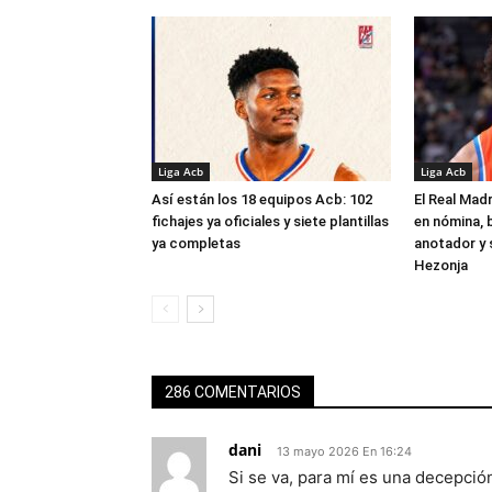
Liga Acb
Liga Acb
Así están los 18 equipos Acb: 102
El Real Madr
fichajes ya oficiales y siete plantillas
en nómina, 
ya completas
anotador y s
Hezonja
286 COMENTARIOS
dani
13 mayo 2026 En 16:24
Si se va, para mí es una decepció