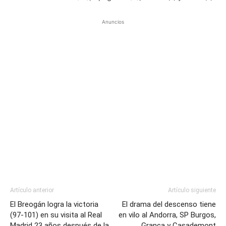
Anuncios
Artículo anterior
Artículo siguiente
El Breogán logra la victoria
El drama del descenso tiene
(97-101) en su visita al Real
en vilo al Andorra, SP Burgos,
Madrid 23 años después de la
Granca y Casademont