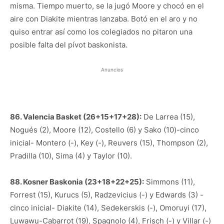
misma. Tiempo muerto, se la jugó Moore y chocó en el
aire con Diakite mientras lanzaba. Botó en el aro y no
quiso entrar así como los colegiados no pitaron una
posible falta del pívot baskonista.
Anuncios
86. Valencia Basket (26+15+17+28):
De Larrea (15),
Nogués (2), Moore (12), Costello (6) y Sako (10)-cinco
inicial- Montero (-), Key (-), Reuvers (15), Thompson (2),
Pradilla (10), Sima (4) y Taylor (10).
88. Kosner Baskonia (23+18+22+25):
Simmons (11),
Forrest (15), Kurucs (5), Radzevicius (-) y Edwards (3) -
cinco inicial- Diakite (14), Sedekerskis (-), Omoruyi (17),
Luwawu-Cabarrot (19), Spagnolo (4), Frisch (-) y Villar (-)