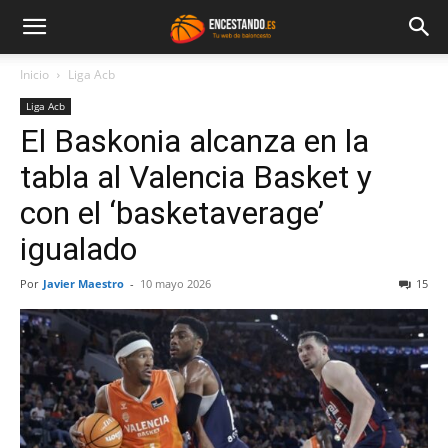
Inicio
Liga Acb
Liga Acb
El Baskonia alcanza en la
tabla al Valencia Basket y
con el ‘basketaverage’
igualado
Por
Javier Maestro
-
10 mayo 2026
15