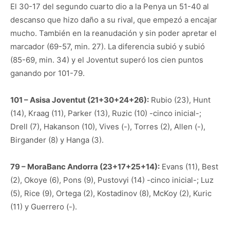
El 30-17 del segundo cuarto dio a la Penya un 51-40 al
descanso que hizo daño a su rival, que empezó a encajar
mucho. También en la reanudación y sin poder apretar el
marcador (69-57, min. 27). La diferencia subió y subió
(85-69, min. 34) y el Joventut superó los cien puntos
ganando por 101-79.
101 – Asisa Joventut (21+30+24+26):
Rubio (23), Hunt
(14), Kraag (11), Parker (13), Ruzic (10) -cinco inicial-;
Drell (7), Hakanson (10), Vives (-), Torres (2), Allen (-),
Birgander (8) y Hanga (3).
79 – MoraBanc Andorra (23+17+25+14):
Evans (11), Best
(2), Okoye (6), Pons (9), Pustovyi (14) -cinco inicial-; Luz
(5), Rice (9), Ortega (2), Kostadinov (8), McKoy (2), Kuric
(11) y Guerrero (-).