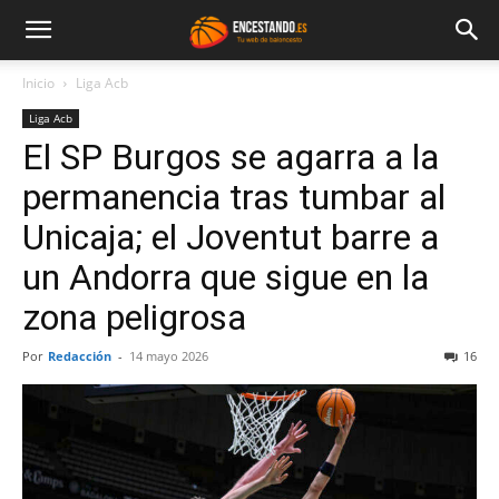
Inicio
Liga Acb
Liga Acb
El SP Burgos se agarra a la
permanencia tras tumbar al
Unicaja; el Joventut barre a
un Andorra que sigue en la
zona peligrosa
Por
Redacción
-
14 mayo 2026
16