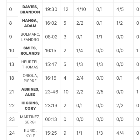
DAVIES,
0
19:30
12
4/10
0/1
4/5
0
BRANDON
HANGA,
8
16:02
5
2/2
0/1
1/2
0
ADAM
BOLMARO,
9
08:02
3
0/1
1/1
0/0
0
LEANDRO
SMITS,
10
16:15
2
1/4
0/0
0/0
1
ROLANDS
HEURTEL,
13
15:47
5
1/3
1/3
0/0
0
THOMAS
ORIOLA,
18
16:16
4
2/4
0/0
0/1
4
PIERRE
ABRINES,
21
23:46
10
2/2
2/5
0/0
1
ALEX
HIGGINS,
22
23:19
2
0/1
0/0
2/2
0
CORY
MARTINEZ,
23
00:13
0
0/0
0/0
0/0
0
SERGI
KURIC,
24
15:25
9
1/1
1/3
4/4
0
KYLE