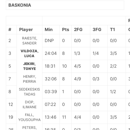
BASKONIA
#
Player
Min
Pts
2FG
3FG
T1
RAIESTE,
2
DNP
0
0/0
0/0
0/0
SANDER
VILDOZA,
3
24:04
8
1/3
1/4
3/5
LUCA
JEKIRI,
5
18:31
10
4/5
0/0
2/2
TONYE
HENRY,
7
32:06
8
4/9
0/3
0/0
PIERRIA
SEDEKESKIS
8
03:39
1
0/0
0/0
1/2
TADAS
DIOP,
12
07:22
0
0/0
0/0
0/0
ILIMANE
FALL,
19
13:46
11
4/4
0/0
3/5
YOUSOUPHA
PETERS,
25
16:35
0
0/3
0/0
0/0