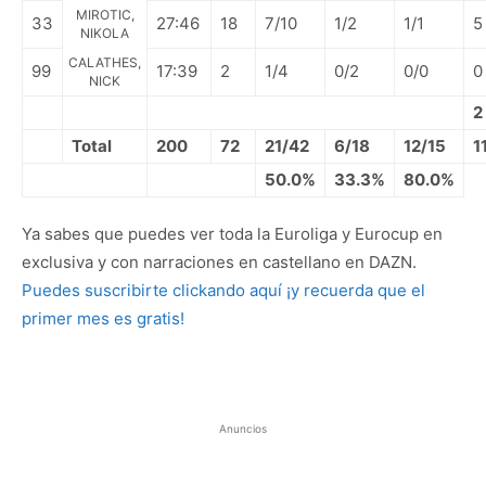
MIROTIC,
33
27:46
18
7/10
1/2
1/1
5
NIKOLA
CALATHES,
99
17:39
2
1/4
0/2
0/0
0
NICK
2
Total
200
72
21/42
6/18
12/15
1
50.0%
33.3%
80.0%
Ya sabes que puedes ver toda la Euroliga y Eurocup en
exclusiva y con narraciones en castellano en DAZN.
Puedes suscribirte clickando aquí ¡y recuerda que el
primer mes es gratis!
Anuncios