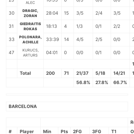
ALEC
DRAGIC,
30
28:04
15
3/5
2/4
3/5
ZORAN
GIEDRAITIS
31
18:13
4
1/3
0/1
2/2
ROKAS
POLONARA,
33
33:39
14
4/5
2/5
0/0
ACHILLE
KURUCS,
47
04:01
0
0/0
0/1
0/0
ARTURS
Total
200
71
21/37
5/18
14/21
56.8%
27.8%
66.7%
BARCELONA
R
#
Player
Min
Pts
2FG
3FG
T1
O