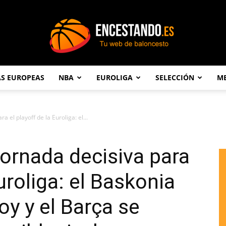
AS EUROPEAS
NBA
EUROLIGA
SELECCIÓN
ME
Encestando.es
 el playoff de la Euroliga: el...
jornada decisiva para
Euroliga: el Baskonia
oy y el Barça se