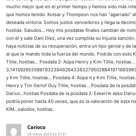
mucho mejor que en el primer tiempo y hemos sido más inteli
que hemos tenido. Kotsar y Thompson nos han “agarrado” al
deseada victoria. Somos justos vencedores y llega la decim
hostias. Saludos… Hoy mis posdatas finales cambian de nombr
con él y sale Dani Díez, una vez cumplida su injusta sanció
haya noticias de su recuperación, entra un tipo genial y de la
al que le mando toda la fuerza del mundo. Podrás con esto K
Tillie, hostias… Posdata 2: Aúpa Henry y Kim Tillie, hostias
3,141592653589793238462643383279502884197169399
y Kim Tillie, hostias… Posdata 4: Aúpa π y Kim Tillie, hosti
Henry y Tim Gerlof Guy Tillie, hostias… Posdata de la posdat
Darius…hostias Posdata de la posdata 2: Eskerrik asko Darius,
podría poner hasta 40 veces, que es la valoración de est
KIM…saludos, hostias.
Carioco
28 marzo 2023 En 21:37