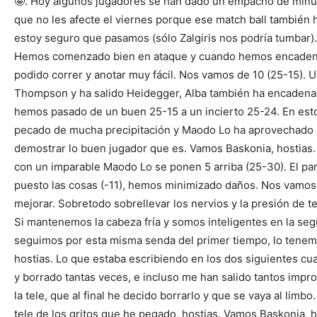
🤪. Hoy algunos jugadores se han dado un empacho de minu
que no les afecte el viernes porque ese match ball también h
estoy seguro que pasamos (sólo Zalgiris nos podría tumbar).
Hemos comenzado bien en ataque y cuando hemos encaden
podido correr y anotar muy fácil. Nos vamos de 10 (25-15). 
Thompson y ha salido Heidegger, Alba también ha encadenado 
hemos pasado de un buen 25-15 a un incierto 25-24. En est
pecado de mucha precipitación y Maodo Lo ha aprovechado q
demostrar lo buen jugador que es. Vamos Baskonia, hostias.
con un imparable Maodo Lo se ponen 5 arriba (25-30). El parc
puesto las cosas (-11), hemos minimizado daños. Nos vamo
mejorar. Sobretodo sobrellevar los nervios y la presión de t
Si mantenemos la cabeza fría y somos inteligentes en la se
seguimos por esta misma senda del primer tiempo, lo tene
hostias. Lo que estaba escribiendo en los dos siguientes cuart
y borrado tantas veces, e incluso me han salido tantos improp
la tele, que al final he decido borrarlo y que se vaya al limb
tele de los gritos que he pegado, hostias. Vamos Baskonia