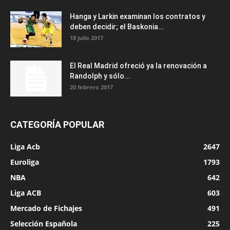
Hanga y Larkin examinan los contratos y
deben decidir; el Baskonia...
18 julio 2017
El Real Madrid ofreció ya la renovación a
Randolph y sólo...
20 febrero 2017
CATEGORÍA POPULAR
Liga Acb
2647
Euroliga
1793
NBA
642
Liga ACB
603
Mercado de Fichajes
491
Selección Española
225