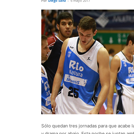
Por
Diego Sanz
-
6 mayo 2017
Sólo quedan tres jornadas para que acabe l
y drama por abajo. Esta noche se juntan am