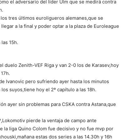
como el adversario del líder Ulm que se medirá contra
h.
a los tres últimos euroligueros alemanes,que se
llegar a la final y poder optar a la plaza de Euroleague
 las 15h.
 duelo Zenith-VEF Riga y van 2-0 los de Karasev,hoy
 17h.
de Ivanovic pero sufriendo ayer hasta los minutos
los suyos,tiene hoy el 2º capítulo a las 18h.
telón ayer sin problemas para CSKA contra Astana,que
º,Lokomotiv pierde la ventaja de campo ante
 la liga Quino Colom fue decisivo y no fue mvp por
khouski,mañana estas dos series a las 14.30h y 16h