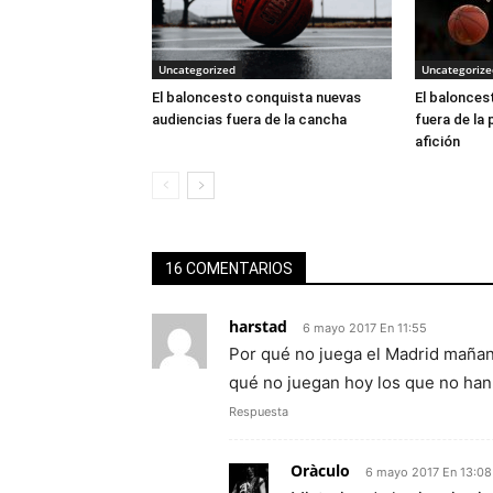
Uncategorized
Uncategorize
El baloncesto conquista nuevas
El balonces
audiencias fuera de la cancha
fuera de la 
afición
16 COMENTARIOS
harstad
6 mayo 2017 En 11:55
Por qué no juega el Madrid mañan
qué no juegan hoy los que no ha
Respuesta
Oràculo
6 mayo 2017 En 13:08