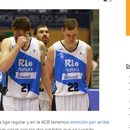
16
C
a liga regular y en la ACB tenemos
emoción por arriba
bas cosas con los dos partidos que se jugarán.