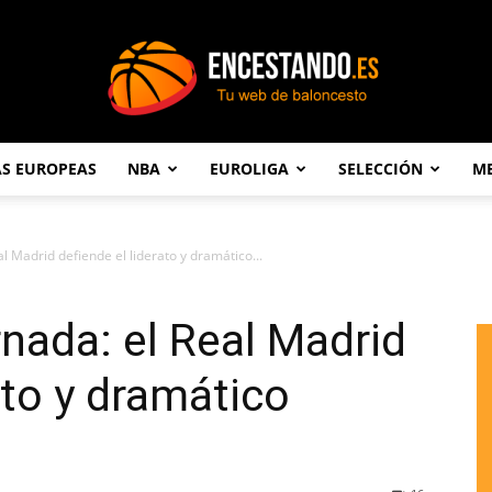
AS EUROPEAS
NBA
EUROLIGA
SELECCIÓN
ME
Encestando.es
al Madrid defiende el liderato y dramático...
rnada: el Real Madrid
ato y dramático