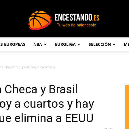
AS EUROPEAS
NBA
EUROLIGA
SELECCIÓN
ME
Encestando.es
sil buscan el pase hoy a cuartos y...
 Checa y Brasil
oy a cuartos y hay
ue elimina a EEUU