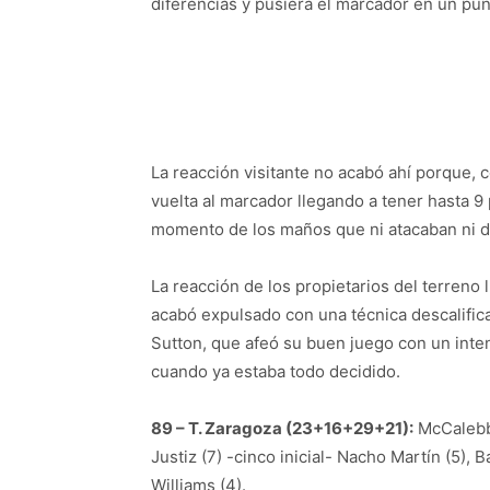
diferencias y pusiera el marcador en un puñ
La reacción visitante no acabó ahí porque, c
vuelta al marcador llegando a tener hasta 9
momento de los maños que ni atacaban ni d
La reacción de los propietarios del terreno
acabó expulsado con una técnica descalificant
Sutton, que afeó su buen juego con un inte
cuando ya estaba todo decidido.
89 – T. Zaragoza (23+16+29+21):
McCalebb 
Justiz (7) -cinco inicial- Nacho Martín (5), Ba
Williams (4).