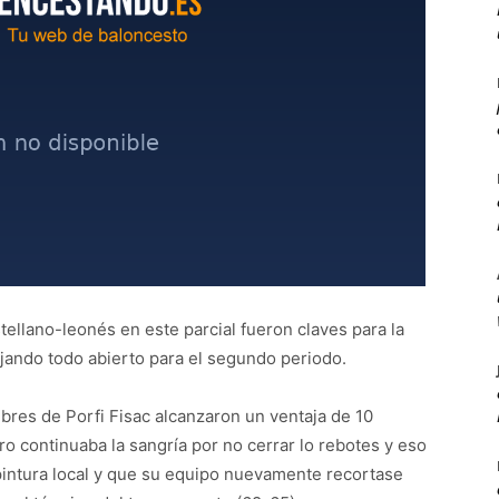
tellano-leonés en este parcial fueron claves para la
jando todo abierto para el segundo periodo.
bres de Porfi Fisac alcanzaron un ventaja de 10
o continuaba la sangría por no cerrar lo rebotes y eso
pintura local y que su equipo nuevamente recortase