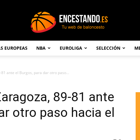
AS EUROPEAS
NBA
EUROLIGA
SELECCIÓN
ME
Encestando.es
-81 ante el Burgos, para dar otro paso...
 Zaragoza, 89-81 ante
ar otro paso hacia el