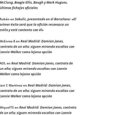
McClung, Boogie Ellis, Baugh y Mark Hugues,
últimos fichajes oficiales
Sekulic, presentado en el Barcelona: «El
Rubén
en
primer éxito será que la afición reconozca un
estilo y esté contenta con él»
Real Madrid: Damian Jones,
McEnroe 8
en
contrato de un año; siguen mirando escoltas con
Lonnie Walker como lejana opción
Real Madrid: Damian Jones, contrato de
AOL
en
un año; siguen mirando escoltas con Lonnie
Walker como lejana opción
Real Madrid: Damian Jones,
Javi C Martínez
en
contrato de un año; siguen mirando escoltas con
Lonnie Walker como lejana opción
Real Madrid: Damian Jones, contrato
MiquelTS
en
de un año; siguen mirando escoltas con Lonnie