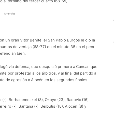
o al término del tercer cuarto (68-65).
Anuncios
on un gran Vitor Benite, el San Pablo Burgos le dio la
 puntos de ventaja (68-77) en el minuto 35 en el peor
efendían bien.
 llegó vía defensa, que desquició primero a Cancar, que
e por protestar a los árbitros, y al final del partido a
nto de agresión a Alocén en los segundos finales
(-), Berhanemeskel (8), Okoye (23), Radovic (16),
rreiro (-), Santana (-), Seibutis (18), Alocén (8) y