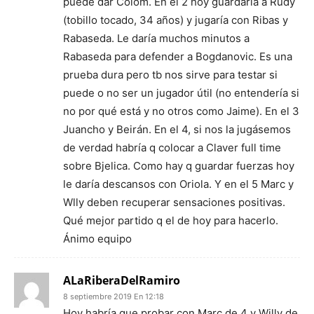
puede dar Colom. En el 2 hoy guardaría a Rudy
(tobillo tocado, 34 años) y jugaría con Ribas y
Rabaseda. Le daría muchos minutos a
Rabaseda para defender a Bogdanovic. Es una
prueba dura pero tb nos sirve para testar si
puede o no ser un jugador útil (no entendería si
no por qué está y no otros como Jaime). En el 3
Juancho y Beirán. En el 4, si nos la jugásemos
de verdad habría q colocar a Claver full time
sobre Bjelica. Como hay q guardar fuerzas hoy
le daría descansos con Oriola. Y en el 5 Marc y
Wlly deben recuperar sensaciones positivas.
Qué mejor partido q el de hoy para hacerlo.
Ánimo equipo
ALaRiberaDelRamiro
8 septiembre 2019 En 12:18
Hoy habría que probar con Marc de 4 y Willy de