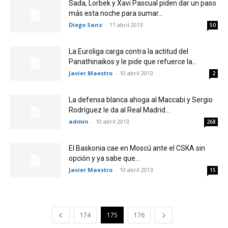
Sada, Lorbek y Xavi Pascual piden dar un paso
más esta noche para sumar...
Diego Sanz
-
11 abril 2013
50
La Euroliga carga contra la actitud del
Panathinaikos y le pide que refuerce la...
Javier Maestro
-
10 abril 2013
2
La defensa blanca ahoga al Maccabi y Sergio
Rodríguez le da al Real Madrid...
admin
-
10 abril 2013
268
El Baskonia cae en Moscú ante el CSKA sin
opción y ya sabe que...
Javier Maestro
-
10 abril 2013
15
174
175
176