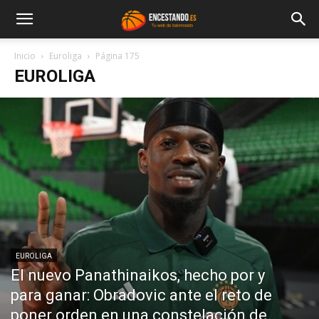
Inicio
Euroliga
Página 175
EUROLIGA
EUROLIGA
El nuevo Panathinaikos, hecho por y
para ganar: Obradovic ante el reto de
poner orden en una constelación de