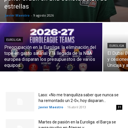
estrellas
Javier Maestro
-
9 agosto 2026
EUROLIGA
EUROLIGA
Preocupación en la Euroliga: la eliminación del
tope en gasto salarial y la llegada de la NBA
El Dubai B
europea disparan los presupuestos de varios
y cesiones
equipos
Unicaja y 
Laso: «No me tranquiliza saber que nunca se
ha remontado un 2-0»; hoy disparan...
Javier Maestro
-
16 abril 2013
31
Martes de pasión en la Euroliga: el Barça se
juega mucho en Atenas y...