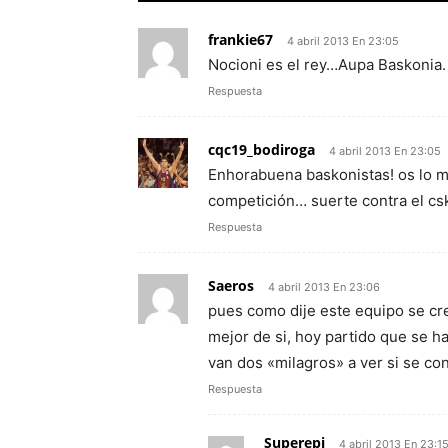
frankie67
4 abril 2013 En 23:05
Nocioni es el rey…Aupa Baskonia.
Respuesta
cqc19_bodiroga
4 abril 2013 En 23:05
Enhorabuena baskonistas! os lo m
competición… suerte contra el csk
Respuesta
Saeros
4 abril 2013 En 23:06
pues como dije este equipo se cr
mejor de si, hoy partido que se h
van dos «milagros» a ver si se co
Respuesta
Superepi
4 abril 2013 En 23:1