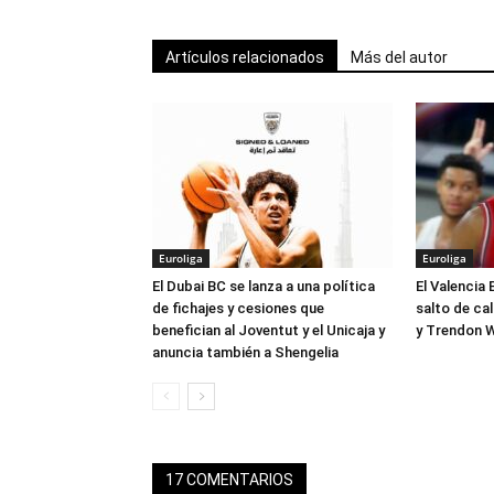
Artículos relacionados
Más del autor
Euroliga
Euroliga
El Dubai BC se lanza a una política
El Valencia 
de fichajes y cesiones que
salto de ca
benefician al Joventut y el Unicaja y
y Trendon W
anuncia también a Shengelia
17 COMENTARIOS