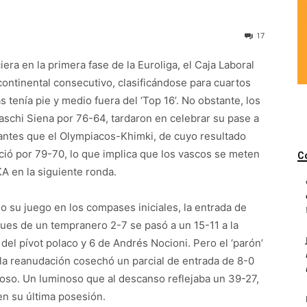
17
era en la primera fase de la Euroliga, el Caja Laboral
ontinental consecutivo, clasificándose para cuartos
enía pie y medio fuera del ‘Top 16’. No obstante, los
schi Siena por 76-64, tardaron en celebrar su pase a
 antes que el Olympiacos-Khimki, de cuyo resultado
ció por 79-70, lo que implica que los vascos se meten
C
A en la siguiente ronda.
o su juego en los compases iniciales, la entrada de
pues de un tempranero 2-7 se pasó a un 15-11 a la
del pívot polaco y 6 de Andrés Nocioni. Pero el ‘parón’
 la reanudación cosechó un parcial de entrada de 8-0
noso. Un luminoso que al descanso reflejaba un 39-27,
en su última posesión.