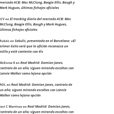
mercado ACB: Mac McClung, Boogie Ellis, Baugh y
Mark Hugues, últimos fichajes oficiales
El tracking diario del mercado ACB: Mac
JCV
en
McClung, Boogie Ellis, Baugh y Mark Hugues,
últimos fichajes oficiales
Sekulic, presentado en el Barcelona: «El
Rubén
en
primer éxito será que la afición reconozca un
estilo y esté contenta con él»
Real Madrid: Damian Jones,
McEnroe 8
en
contrato de un año; siguen mirando escoltas con
Lonnie Walker como lejana opción
Real Madrid: Damian Jones, contrato de
AOL
en
un año; siguen mirando escoltas con Lonnie
Walker como lejana opción
Real Madrid: Damian Jones,
Javi C Martínez
en
contrato de un año; siguen mirando escoltas con