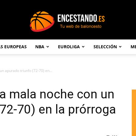
AS EUROPEAS
NBA
EUROLIGA
SELECCIÓN
ME
Encestando.es
n apurado triunfo (72-70) en...
na mala noche con un
72-70) en la prórroga