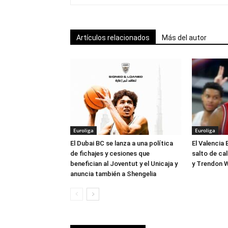
Artículos relacionados
Más del autor
Euroliga
Euroliga
El Dubai BC se lanza a una política
El Valencia 
de fichajes y cesiones que
salto de ca
benefician al Joventut y el Unicaja y
y Trendon W
anuncia también a Shengelia