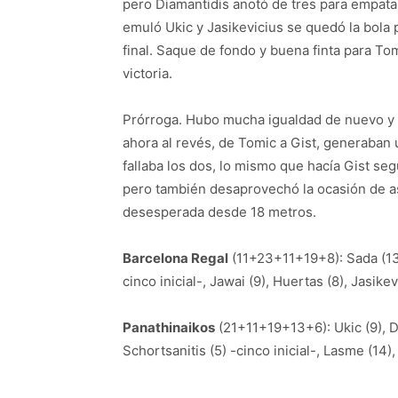
pero Diamantidis anotó de tres para empatar
emuló Ukic y Jasikevicius se quedó la bola 
final. Saque de fondo y buena finta para Tom
victoria.
Prórroga. Hubo mucha igualdad de nuevo y u
ahora al revés, de Tomic a Gist, generaban 
fallaba los dos, lo mismo que hacía Gist seg
pero también desaprovechó la ocasión de aseg
desesperada desde 18 metros.
Barcelona Regal
(11+23+11+19+8): Sada (13),
cinco inicial-, Jawai (9), Huertas (8), Jasikev
Panathinaikos
(21+11+19+13+6): Ukic (9), Dia
Schortsanitis (5) -cinco inicial-, Lasme (14),