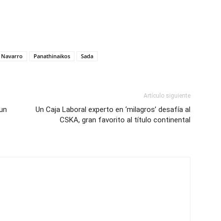
Navarro
Panathinaikos
Sada
Artículo siguiente
 un
Un Caja Laboral experto en ‘milagros’ desafía al
e
CSKA, gran favorito al título continental