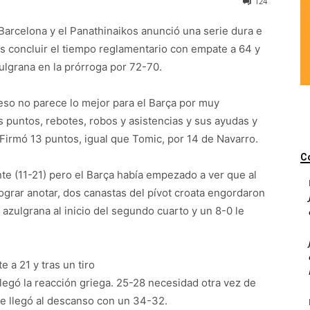
124
l Barcelona y el Panathinaikos anunció una serie dura e
as concluir el tiempo reglamentario con empate a 64 y
zulgrana en la prórroga por 72-70.
eso no parece lo mejor para el Barça por muy
s puntos, rebotes, robos y asistencias y sus ayudas y
 Firmó 13 puntos, igual que Tomic, por 14 de Navarro.
C
nte (11-21) pero el Barça había empezado a ver que al
ograr anotar, dos canastas del pívot croata engordaron
azulgrana al inicio del segundo cuarto y un 8-0 le
 a 21 y tras un tiro
llegó la reacción griega. 25-28 necesidad otra vez de
 se llegó al descanso con un 34-32.