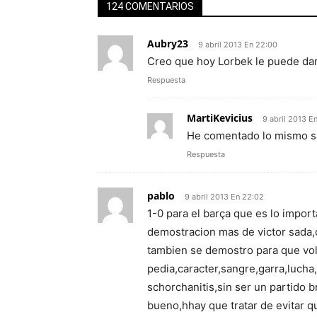
124 COMENTARIOS
Aubry23
9 abril 2013 En 22:00
Creo que hoy Lorbek le puede dar
Respuesta
MartiKevicius
9 abril 2013 E
He comentado lo mismo sal
Respuesta
pablo
9 abril 2013 En 22:02
1-0 para el barça que es lo import
demostracion mas de victor sada
tambien se demostro para que volv
pedia,caracter,sangre,garra,lucha
schorchanitis,sin ser un partido br
bueno,hhay que tratar de evitar qu