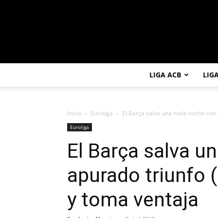
LIGA ACB
LIG
Inicio
Euroliga
El Barça salva una mala noche con u
Euroliga
El Barça salva u
apurado triunfo (
y toma ventaja