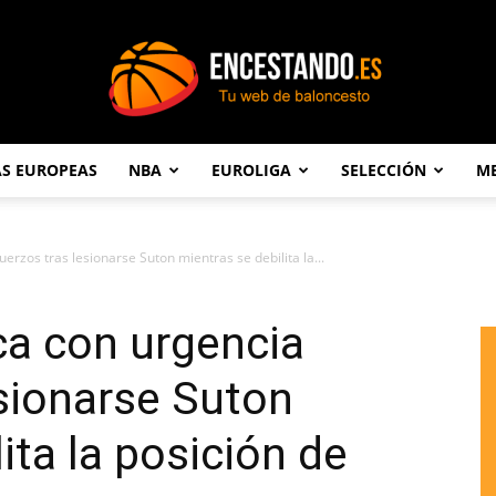
AS EUROPEAS
NBA
EUROLIGA
SELECCIÓN
ME
Encestando.es
erzos tras lesionarse Suton mientras se debilita la...
ca con urgencia
esionarse Suton
ita la posición de