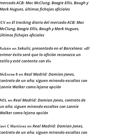
mercado ACB: Mac McClung, Boogie Ellis, Baugh y
Mark Hugues, últimos fichajes oficiales
El tracking diario del mercado ACB: Mac
JCV
en
McClung, Boogie Ellis, Baugh y Mark Hugues,
últimos fichajes oficiales
Sekulic, presentado en el Barcelona: «El
Rubén
en
primer éxito será que la afición reconozca un
estilo y esté contenta con él»
Real Madrid: Damian Jones,
McEnroe 8
en
contrato de un año; siguen mirando escoltas con
Lonnie Walker como lejana opción
Real Madrid: Damian Jones, contrato de
AOL
en
un año; siguen mirando escoltas con Lonnie
Walker como lejana opción
Real Madrid: Damian Jones,
Javi C Martínez
en
contrato de un año; siguen mirando escoltas con