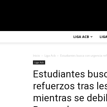
LIGA ACB
LIG
Inicio
Liga Acb
Estudiantes busca con urgencia refu
Liga Acb
Estudiantes bus
refuerzos tras l
mientras se debil