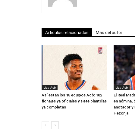
Artículos relacionados
Más del autor
Liga Acb
Liga Acb
Así están los 18 equipos Acb: 102
El Real Madr
fichajes ya oficiales y siete plantillas
en nómina, 
ya completas
anotador y s
Hezonja