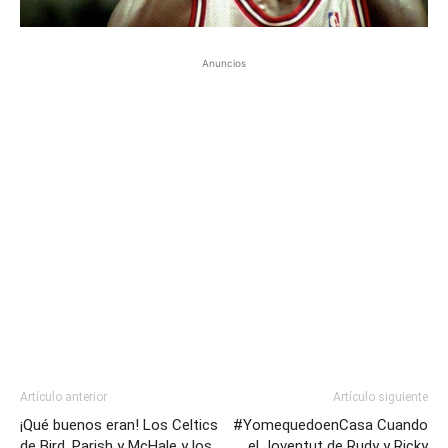
Anuncios
Artículo anterior
Artículo siguiente
¡Qué buenos eran! Los Celtics
#YomequedoenCasa Cuando
de Bird, Parish y McHale y los
el Joventut de Rudy y Ricky