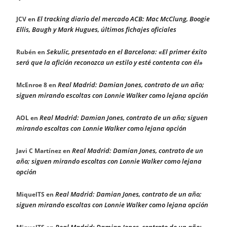
El tracking diario del mercado ACB: Mac McClung, Boogie
JCV
en
Ellis, Baugh y Mark Hugues, últimos fichajes oficiales
Sekulic, presentado en el Barcelona: «El primer éxito
Rubén
en
será que la afición reconozca un estilo y esté contenta con él»
Real Madrid: Damian Jones, contrato de un año;
McEnroe 8
en
siguen mirando escoltas con Lonnie Walker como lejana opción
Real Madrid: Damian Jones, contrato de un año; siguen
AOL
en
mirando escoltas con Lonnie Walker como lejana opción
Real Madrid: Damian Jones, contrato de un
Javi C Martínez
en
año; siguen mirando escoltas con Lonnie Walker como lejana
opción
Real Madrid: Damian Jones, contrato de un año;
MiquelTS
en
siguen mirando escoltas con Lonnie Walker como lejana opción
Real Madrid: Damian Jones, contrato de un año;