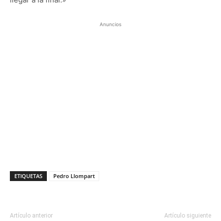
Anuncios
ETIQUETAS
Pedro Llompart
Artículo anterior
Artículo siguiente