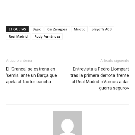
ETIQUETAS
Begic
Cai Zaragoza
Mirotic
playoffs ACB
Real Madrid
Rudy Fernández
Artículo anterior
Artículo siguiente
El ‘Granca’ se estrena en
Entrevista a Pedro Llompart
‘semis’ ante un Barça que
tras la primera derrota frente
apela al factor cancha
al Real Madrid: «Vamos a dar
guerra seguro»