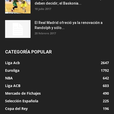
deben decidir; el Baskonia...
18 julio 2017
El Real Madrid ofreció ya la renovación a
Randolph y sólo...
20 febrero 2017
CATEGORÍA POPULAR
Liga Acb
2647
Euroliga
1792
NBA
642
Liga ACB
603
Mercado de Fichajes
490
Selección Española
225
Copa del Rey
196