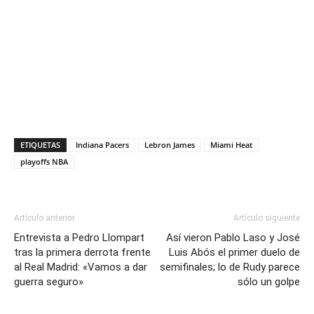
ETIQUETAS
Indiana Pacers
Lebron James
Miami Heat
playoffs NBA
Artículo anterior
Artículo siguiente
Entrevista a Pedro Llompart
Así vieron Pablo Laso y José
tras la primera derrota frente
Luis Abós el primer duelo de
al Real Madrid: «Vamos a dar
semifinales; lo de Rudy parece
guerra seguro»
sólo un golpe