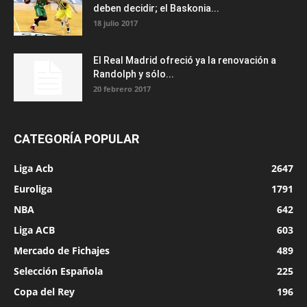
deben decidir; el Baskonia...
18 julio 2017
El Real Madrid ofreció ya la renovación a
Randolph y sólo...
20 febrero 2017
CATEGORÍA POPULAR
Liga Acb
2647
Euroliga
1791
NBA
642
Liga ACB
603
Mercado de Fichajes
489
Selección Española
225
Copa del Rey
196