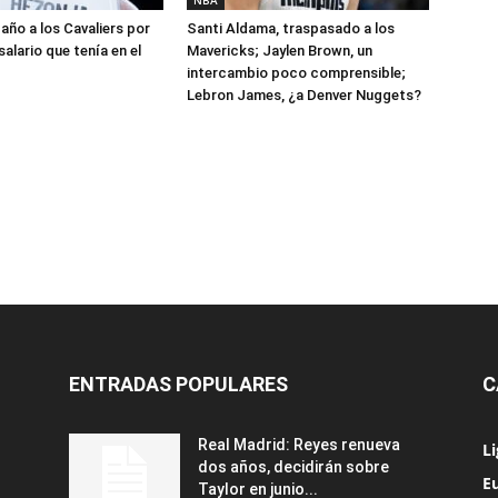
NBA
año a los Cavaliers por
Santi Aldama, traspasado a los
salario que tenía en el
Mavericks; Jaylen Brown, un
intercambio poco comprensible;
Lebron James, ¿a Denver Nuggets?
ENTRADAS POPULARES
C
Real Madrid: Reyes renueva
L
dos años, decidirán sobre
Eu
Taylor en junio...