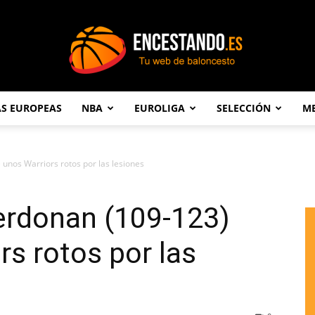
AS EUROPEAS
NBA
EUROLIGA
SELECCIÓN
ME
Encestando.es
unos Warriors rotos por las lesiones
erdonan (109-123)
rs rotos por las