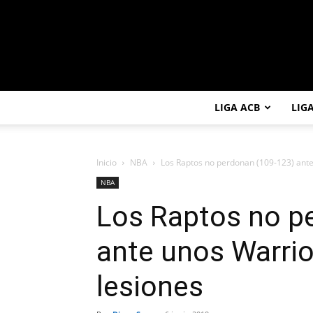
LIGA ACB
LIG
Inicio
NBA
Los Raptos no perdonan (109-123) ante 
NBA
Los Raptos no p
ante unos Warrio
lesiones