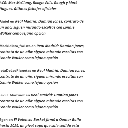
ACB: Mac McClung, Boogie Ellis, Baugh y Mark
Hugues, últimos fichajes oficiales
Real Madrid: Damian Jones, contrato de
Aiaiel
en
un año; siguen mirando escoltas con Lonnie
Walker como lejana opción
Real Madrid: Damian Jones,
Madridista_forista
en
contrato de un año; siguen mirando escoltas con
Lonnie Walker como lejana opción
Real Madrid: Damian Jones,
JotaDeLosPlanetas
en
contrato de un año; siguen mirando escoltas con
Lonnie Walker como lejana opción
Real Madrid: Damian Jones,
Javi C Martínez
en
contrato de un año; siguen mirando escoltas con
Lonnie Walker como lejana opción
El Valencia Basket firmó a Oumar Ballo
Egon
en
hasta 2029, un pívot cupo que sale cedido esta