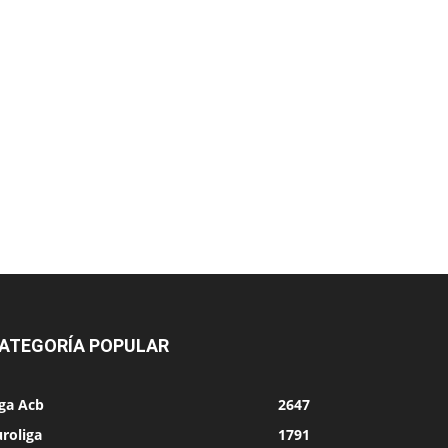
ATEGORÍA POPULAR
iga Acb
2647
roliga
1791