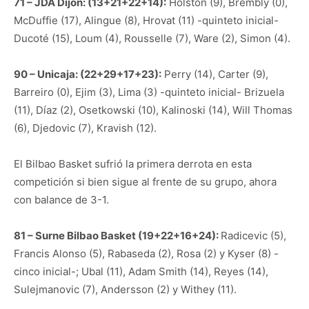
71 – JDA Dijon: (13+21+22+14):
Holston (9), Brembly (0),
McDuffie (17), Alingue (8), Hrovat (11) -quinteto inicial-
Ducoté (15), Loum (4), Rousselle (7), Ware (2), Simon (4).
90 – Unicaja: (22+29+17+23):
Perry (14), Carter (9),
Barreiro (0), Ejim (3), Lima (3) -quinteto inicial- Brizuela
(11), Díaz (2), Osetkowski (10), Kalinoski (14), Will Thomas
(6), Djedovic (7), Kravish (12).
El Bilbao Basket sufrió la primera derrota en esta
competición si bien sigue al frente de su grupo, ahora
con balance de 3-1.
81 – Surne Bilbao Basket (19+22+16+24):
Radicevic (5),
Francis Alonso (5), Rabaseda (2), Rosa (2) y Kyser (8) -
cinco inicial-; Ubal (11), Adam Smith (14), Reyes (14),
Sulejmanovic (7), Andersson (2) y Withey (11).