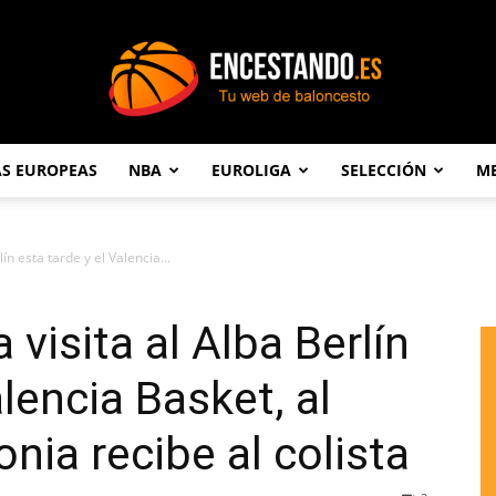
AS EUROPEAS
NBA
EUROLIGA
SELECCIÓN
ME
Encestando.es
ín esta tarde y el Valencia...
 visita al Alba Berlín
alencia Basket, al
onia recibe al colista