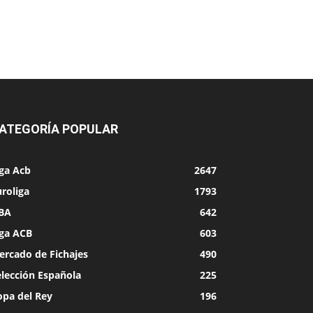
ATEGORÍA POPULAR
iga Acb
2647
roliga
1793
BA
642
iga ACB
603
ercado de Fichajes
490
elección Española
225
opa del Rey
196