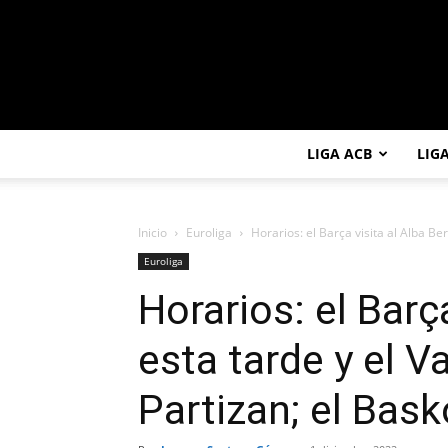
LIGA ACB
LIG
Inicio
Euroliga
Horarios: el Barça visita al Alba Berl
Euroliga
Horarios: el Barça
esta tarde y el V
Partizan; el Bask