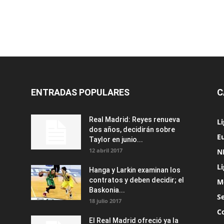
ENTRADAS POPULARES
C
Real Madrid: Reyes renueva
L
dos años, decidirán sobre
Eu
Taylor en junio...
12 abril 2017
N
L
Hanga y Larkin examinan los
contratos y deben decidir; el
M
Baskonia...
S
18 julio 2017
C
El Real Madrid ofreció ya la