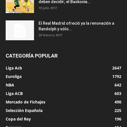
deben decidir; el Baskonia...
18 julio 2017
El Real Madrid ofreció ya la renovación a
Randolph y sólo...
20 febrero 2017
CATEGORÍA POPULAR
Liga Acb
2647
Euroliga
1792
NBA
642
Liga ACB
603
Mercado de Fichajes
490
Selección Española
225
Copa del Rey
196