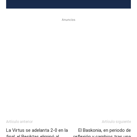
Anuncios
Artículo anterior
Artículo siguiente
La Virtus se adelanta 2-0 en la
El Baskonia, en periodo de
final; el Besiktas eliminó al
reflexión y cambios tras una