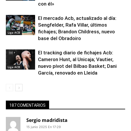
con él»
El mercado Acb, actualizado al día:
Sengfelder, Rafa Villar, últimos
fichajes; Brandon Childress, nuevo
Liga ACB
base del Obradoiro
El tracking diario de fichajes Acb:
Cameron Hunt, al Unicaja; Vautier,
nuevo pívot del Bilbao Basket; Dani
Liga ACB
García, renovado en Lleida
187 COMENTARIOS
Sergio madridista
15 junio 2025 En 17:29