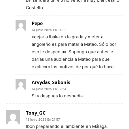
BF se fuera un 4,5 no vendría muy bien, estilo
Costello.
Pepe
14 junio 2025 En 04:30
«dejar a Ibaka en la grada y meter al
angoleño es para matar a Mateo. Sólo por
eso le despedía». Supongo que antes le
darías una audiencia a Mateo para que
explicara los motivos de por qué lo hace.
Arvydas_Sabonis
14 junio 2025 En 07:24
Si y despues lo despedia.
Tony_GC
13 junio 2025 En 21:57
Ibon preparando el ambiente en Málaga.