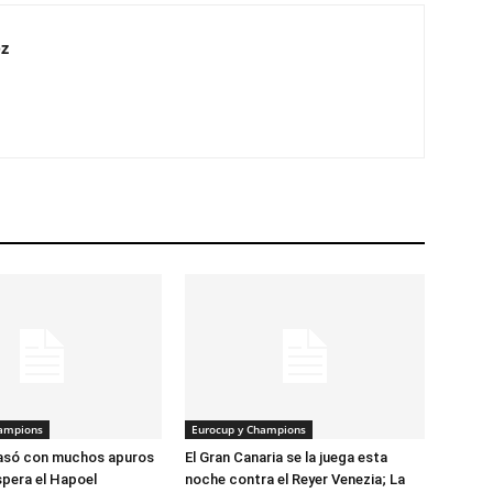
z
hampions
Eurocup y Champions
pasó con muchos apuros
El Gran Canaria se la juega esta
spera el Hapoel
noche contra el Reyer Venezia; La