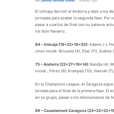
Por
Juanma Santana Gómez
-
30 enero 2020
El Unicaja derrotó al Andorra y dejó a los d
jornadas para acabar la segunda fase. Por c
pasar a cuartos de final con su balance actu
los Ibon Navarro.
84 – Unicaja (19+22+16+25):
Adams (-), Fe
cinco inicial- Brizuela (4), Díaz (11), Suárez
75 – Andorra (22+27+19+14):
Bandja (4), Ma
inicial-, Pérez (6), Krampelj (10), Hannah (7)
En la Champions League, el Zaragoza sigue l
jornada para el final de la primera fase. El 
en su grupo, pasan a los dieciseisavos de fi
86 – Casademont Zaragoza (23+22+23+18