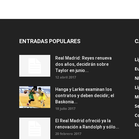
ENTRADAS POPULARES
C
Real Madrid: Reyes renueva
L
dos años, decidirán sobre
Eu
Taylor en junio...
12 abril 2017
N
L
Hanga y Larkin examinan los
contratos y deben decidir; el
M
Baskonia...
S
18 julio 2017
C
El Real Madrid ofreció ya la
E
renovación a Randolph y sólo...
20 febrero 2017