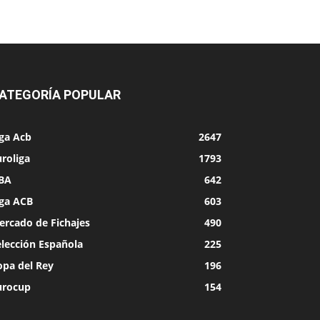
ATEGORÍA POPULAR
iga Acb
2647
roliga
1793
BA
642
iga ACB
603
ercado de Fichajes
490
elección Española
225
opa del Rey
196
urocup
154