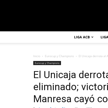
LIGA ACB
LIG
Inicio
Eurocup y Champions
El Unicaja derrota al 
Eurocup y Champions
El Unicaja derrot
eliminado; victor
Manresa cayó co