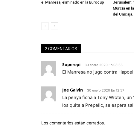
el Manresa, eliminado en la Eurocup
Jerusalem; 
Murcia en l
del Unicaja.
2 COMENTARIOS
Superepi
30 enero 2020 En 08:33
El Manresa no jugo contra Hapoel,
Joe Galvin
30 enero 2020 En 12:57
La penya ficha a Tony Wroten, un
los quite a Prepelic, se espera sa
Los comentarios están cerrados.