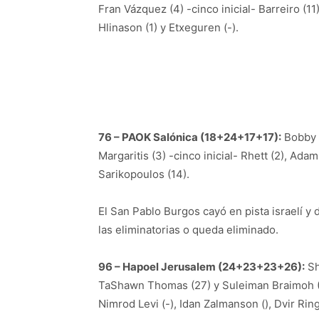
Fran Vázquez (4) -cinco inicial- Barreiro (11)
Hlinason (1) y Etxeguren (-).
76 – PAOK Salónica (18+24+17+17):
Bobby B
Margaritis (3) -cinco inicial- Rhett (2), Adam
Sarikopoulos (14).
El San Pablo Burgos cayó en pista israelí y 
las eliminatorias o queda eliminado.
96 – Hapoel Jerusalem (24+23+23+26):
Sh
TaShawn Thomas (27) y Suleiman Braimoh (19) 
Nimrod Levi (-), Idan Zalmanson (), Dvir Rin