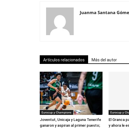
Juanma Santana Góme
Artículos relacionados
Más del autor
Eurocup y Champions
Eurocup y C
Joventut, Unicaja y Laguna Tenerife
El Granca 
ganaron y aspiran al primer puesto;
y ahora le e