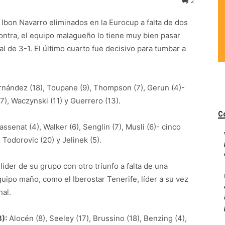
2
e Ibon Navarro eliminados en la Eurocup a falta de dos
ontra, el equipo malagueño lo tiene muy bien pasar
al de 3-1. El último cuarto fue decisivo para tumbar a
rnández (18), Toupane (9), Thompson (7), Gerun (4)-
 (7), Waczynski (11) y Guerrero (13).
C
ssenat (4), Walker (6), Senglin (7), Musli (6)- cinco
, Todorovic (20) y Jelinek (5).
íder de su grupo con otro triunfo a falta de una
equipo maño, como el Iberostar Tenerife, líder a su vez
nal.
):
Alocén (8), Seeley (17), Brussino (18), Benzing (4),