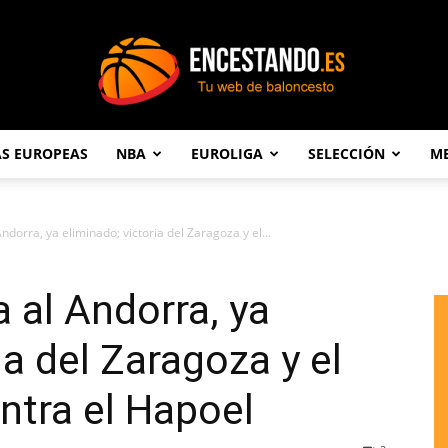
AS EUROPEAS
NBA
EUROLIGA
SELECCIÓN
ME
Encestando.es
Andorra, ya eliminado; victoria del Zaragoza y el...
a al Andorra, ya
ia del Zaragoza y el
ntra el Hapoel