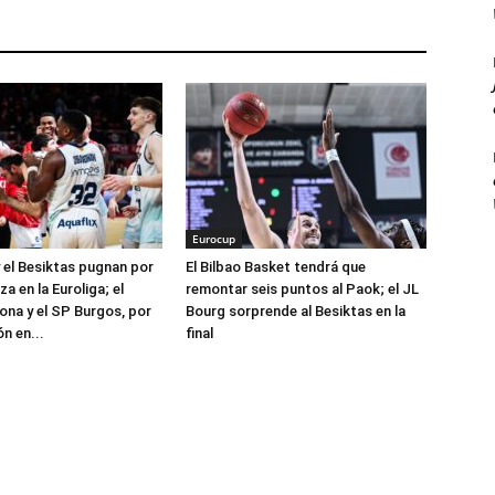
Eurocup
 el Besiktas pugnan por
El Bilbao Basket tendrá que
za en la Euroliga; el
remontar seis puntos al Paok; el JL
ona y el SP Burgos, por
Bourg sorprende al Besiktas en la
ón en...
final