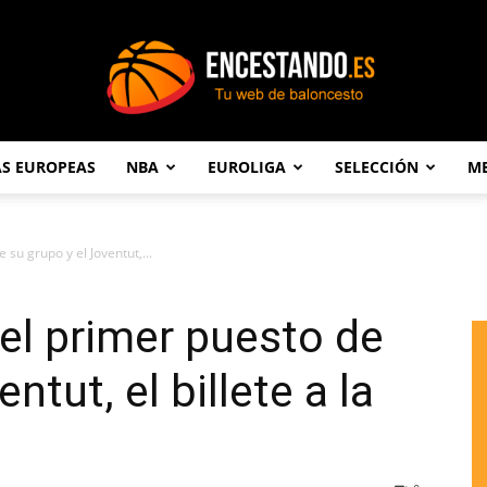
AS EUROPEAS
NBA
EUROLIGA
SELECCIÓN
ME
Encestando.es
 su grupo y el Joventut,...
 el primer puesto de
ntut, el billete a la