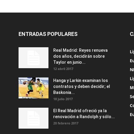
ENTRADAS POPULARES
C
Real Madrid: Reyes renueva
L
dos años, decidirán sobre
Eu
Taylor en junio...
12 abril 2017
N
L
Hanga y Larkin examinan los
contratos y deben decidir; el
M
Baskonia...
S
18 julio 2017
C
El Real Madrid ofreció ya la
E
renovación a Randolph y sólo...
20 febrero 2017