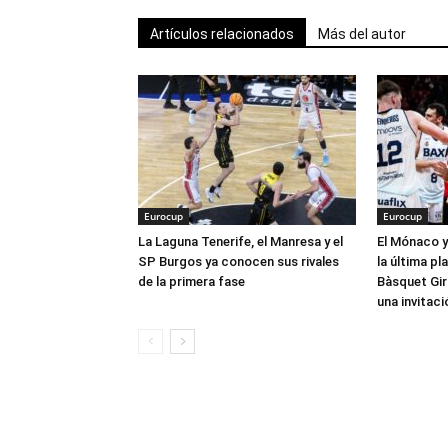
Artículos relacionados
Más del autor
Eurocup
Eurocup
La Laguna Tenerife, el Manresa y el
El Mónaco y
SP Burgos ya conocen sus rivales
la última pla
de la primera fase
Bàsquet Gir
una invitaci