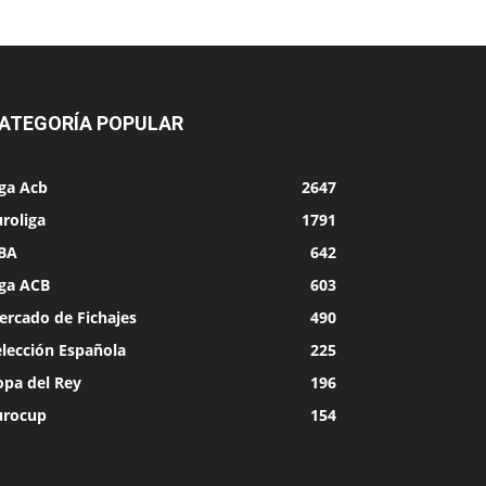
ATEGORÍA POPULAR
iga Acb
2647
roliga
1791
BA
642
iga ACB
603
ercado de Fichajes
490
elección Española
225
opa del Rey
196
urocup
154