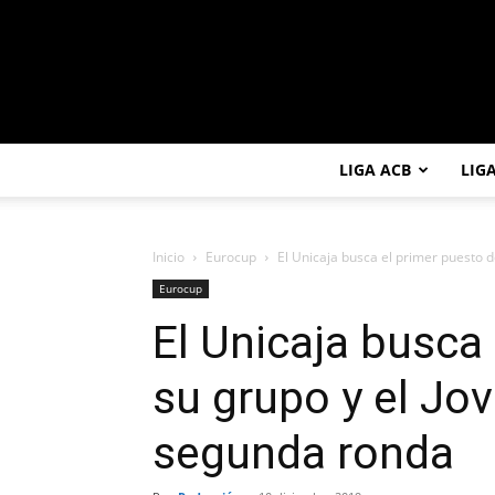
LIGA ACB
LIG
Inicio
Eurocup
El Unicaja busca el primer puesto de
Eurocup
El Unicaja busca
su grupo y el Jove
segunda ronda