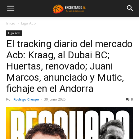
Inicio
Liga Acb
Liga Acb
El tracking diario del mercado
Acb: Kraag, al Dubai BC;
Huertas, renovado; Juani
Marcos, anunciado y Mutic,
fichaje en el Andorra
Por
Rodrigo Crespo
-
30 junio 2026
8