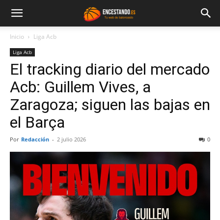
Inicio
Liga Acb
Liga Acb
El tracking diario del mercado
Acb: Guillem Vives, a
Zaragoza; siguen las bajas en
el Barça
Por
Redacción
-
2 julio 2026
0