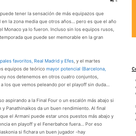
4
e puede tener la sensación de más equipazos que
d en la zona media que otros años… pero es que el año
l Monaco ya lo fueron. Incluso sin los equipos rusos,
a temporada que puede ser memorable en la gran
ipales favoritos, Real Madrid y Efes
, y el martes
tes equipos de teórico
mayor potencial (Barcelona,
C
 hoy nos detenemos en otros cuatro conjuntos,
, a los que vemos peleando por el playoff sin duda…
o aspirando a la Final Four o un escalón más abajo si
 y Panathinaikos da un buen rendimiento. Al final
 que el Armani puede estar unos puestos más abajo y
lencia en playoff y el Fenerbahce fuera… Por eso
Baskonia si fichara un buen jugador -hay