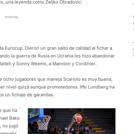
lo, una leyenda como Zeljko Obradovic.
Anuncios
a Eurocup. Dieron un gran salto de calidad al fichar a
uando la guerra de Rusia en Ucrania les hizo abandonar
a Jaiteh y Sonny Weems, a Mannion y Cordinier.
de ocho jugadores que maneja Scariolo es muy buena,
er nivel quizá aunque prometedores. Iffe Lundberg ha
e un fichaje de garantías.
e que ha
smael Bako
r, no jugó
 campaña