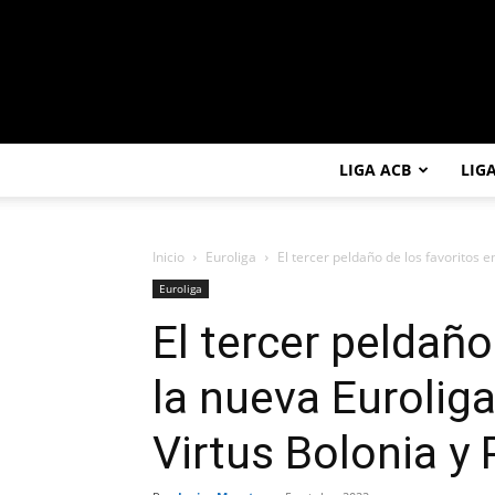
LIGA ACB
LIG
Inicio
Euroliga
El tercer peldaño de los favoritos e
Euroliga
El tercer peldaño
la nueva Eurolig
Virtus Bolonia y 