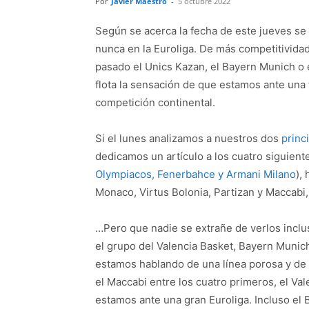
Por
Javier Maestro
-
5 octubre 2022
Según se acerca la fecha de este jueves s
nunca en la Euroliga. De más competitivida
pasado el Unics Kazan, el Bayern Munich o e
flota la sensación de que estamos ante un
competición continental.
Si el lunes analizamos a nuestros dos
princ
dedicamos un artículo a los cuatro siguien
Olympiacos, Fenerbahce y Armani Milano
),
Monaco, Virtus Bolonia, Partizan y Maccabi
…Pero que nadie se extrañe de verlos inclus
el grupo del Valencia Basket, Bayern Munich
estamos hablando de una línea porosa y de
el Maccabi entre los cuatro primeros, el Va
estamos ante una gran Euroliga. Incluso el 