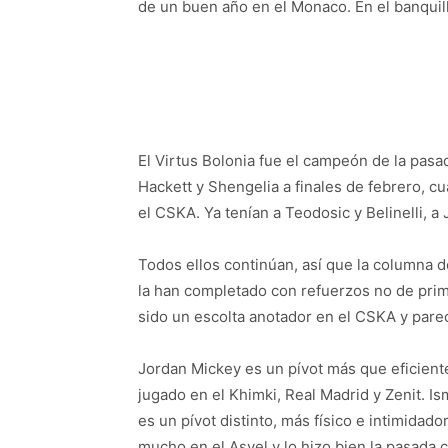
de un buen año en el Monaco. En el banquil
El Virtus Bolonia fue el campeón de la pasad
Hackett y Shengelia a finales de febrero, c
el CSKA. Ya tenían a Teodosic y Belinelli, 
Todos ellos continúan, así que la columna 
la han completado con refuerzos no de prim
sido un escolta anotador en el CSKA y parec
Jordan Mickey es un pívot más que eficient
jugado en el Khimki, Real Madrid y Zenit. I
es un pívot distinto, más físico e intimidado
mucho en el Asvel y lo hizo bien la pasada