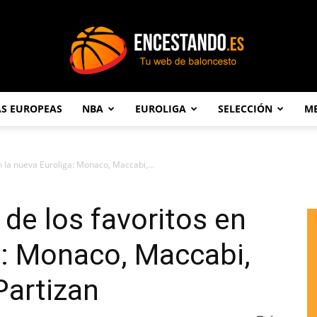
AS EUROPEAS
NBA
EUROLIGA
SELECCIÓN
ME
Encestando.es
n la nueva Euroliga: Monaco, Maccabi,...
 de los favoritos en
a: Monaco, Maccabi,
Partizan