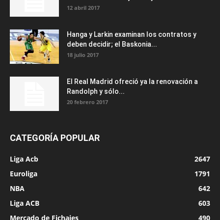
12 abril 2017
Hanga y Larkin examinan los contratos y
deben decidir; el Baskonia...
18 julio 2017
El Real Madrid ofreció ya la renovación a
Randolph y sólo...
20 febrero 2017
CATEGORÍA POPULAR
Liga Acb
2647
Euroliga
1791
NBA
642
Liga ACB
603
Mercado de Fichajes
490