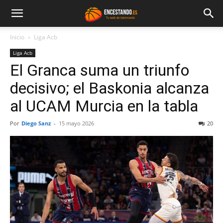
Inicio
Liga Acb
Liga Acb
El Granca suma un triunfo
decisivo; el Baskonia alcanza
al UCAM Murcia en la tabla
Por
Diego Sanz
-
15 mayo 2026
20