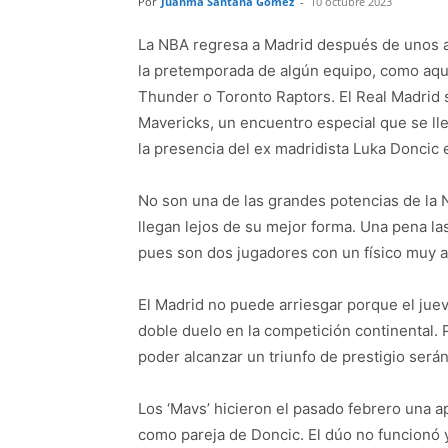
Por
Juanma Santana Gómez
-
10 octubre 2023
La NBA regresa a Madrid después de unos a
la pretemporada de algún equipo, como aqu
Thunder o Toronto Raptors. El Real Madrid s
Mavericks, un encuentro especial que se ll
la presencia del ex madridista Luka Doncic e
No son una de las grandes potencias de la 
llegan lejos de su mejor forma. Una pena la
pues son dos jugadores con un físico muy a
El Madrid no puede arriesgar porque el jue
doble duelo en la competición continental. Pe
poder alcanzar un triunfo de prestigio será
Los ‘Mavs’ hicieron el pasado febrero una ap
como pareja de Doncic. El dúo no funcionó y