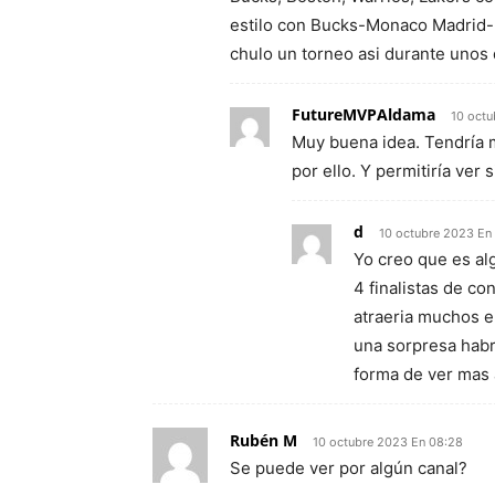
estilo con Bucks-Monaco Madrid-
chulo un torneo asi durante unos 
FutureMVPAldama
10 octu
Muy buena idea. Tendría m
por ello. Y permitiría ver 
d
10 octubre 2023 En
Yo creo que es al
4 finalistas de co
atraeria muchos 
una sorpresa habr
forma de ver mas
Rubén M
10 octubre 2023 En 08:28
Se puede ver por algún canal?