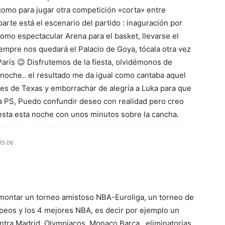
como para jugar otra competición «corta» entre
arte está el escenario del partido : inaguración por
omo espectacular Arena para el basket, llevarse el
empre nos quedará el Palacio de Goya, tócala otra vez
arís 😉 Disfrutemos de la fiesta, olvidémonos de
oche.. el resultado me da igual como cantaba aquel
es de Texas y emborrachar de alegría a Luka para que
ía PS, Puedo confundir deseo con realidad pero creo
fiesta esta noche con unos minutos sobre la cancha.
15:06
montar un torneo amistoso NBA-Euroliga, un torneo de
peos y los 4 mejores NBA, es decir por ejemplo un
ntra Madrid, Olympiacos, Monaco Barça.. eliminatorias