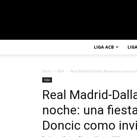
LIGA ACB
LIG
Inicio
NBA
Real Madrid-Dallas Mavericks esta noche
NBA
Real Madrid-Dall
noche: una fiesta
Doncic como invi