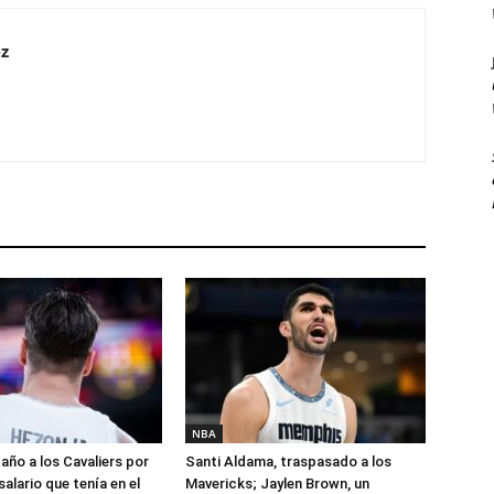
z
NBA
año a los Cavaliers por
Santi Aldama, traspasado a los
salario que tenía en el
Mavericks; Jaylen Brown, un