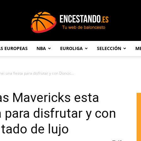
AS EUROPEAS
NBA
EUROLIGA
SELECCIÓN
ME
Encestando.es
: una fiesta para disfrutar y con Doncic...
as Mavericks esta
 para disfrutar y con
tado de lujo