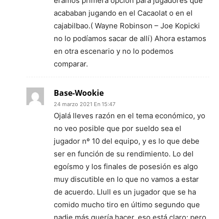
éramos primera opción para jugadores que
acababan jugando en el Cacaolat o en el
cajabilbao.( Wayne Robinson – Joe Kopicki
no lo podíamos sacar de allí) Ahora estamos
en otra escenario y no lo podemos
comparar.
Base-Wookie
24 marzo 2021 En 15:47
Ojalá lleves razón en el tema económico, yo
no veo posible que por sueldo sea el
jugador nº 10 del equipo, y es lo que debe
ser en función de su rendimiento. Lo del
egoísmo y los finales de posesión es algo
muy discutible en lo que no vamos a estar
de acuerdo. Llull es un jugador que se ha
comido mucho tiro en último segundo que
nadie más quería hacer, eso está claro; pero