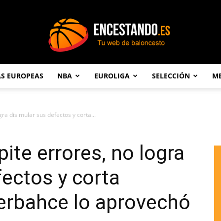
AS EUROPEAS
NBA
EUROLIGA
SELECCIÓN
ME
Encestando.es
gra disimular sus defectos y corta...
pite errores, no logra
fectos y corta
nerbahce lo aprovechó