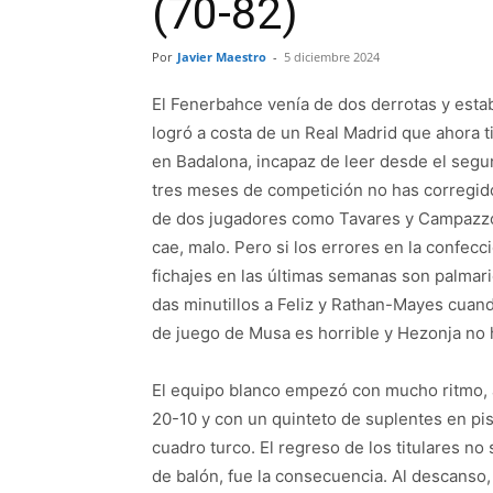
(70-82)
Por
Javier Maestro
-
5 diciembre 2024
El Fenerbahce venía de dos derrotas y estaba
logró a costa de un Real Madrid que ahora t
en Badalona, incapaz de leer desde el segu
tres meses de competición no has corregid
de dos jugadores como Tavares y Campazzo y 
cae, malo. Pero si los errores en la confecci
fichajes en las últimas semanas son palmari
das minutillos a Feliz y Rathan-Mayes cuan
de juego de Musa es horrible y Hezonja no 
El equipo blanco empezó con mucho ritmo, ac
20-10 y con un quinteto de suplentes en pist
cuadro turco. El regreso de los titulares n
de balón, fue la consecuencia. Al descanso