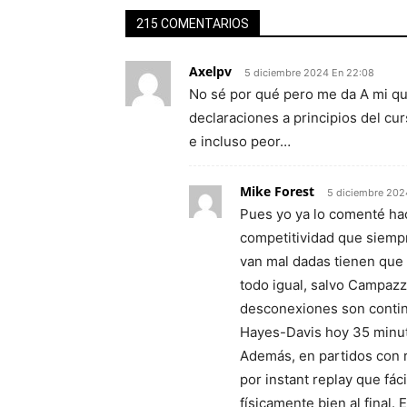
215 COMENTARIOS
Axelpv
5 diciembre 2024 En 22:08
No sé por qué pero me da A mi qu
declaraciones a principios del cur
e incluso peor…
Mike Forest
5 diciembre 202
Pues yo ya lo comenté ha
competitividad que siemp
van mal dadas tienen que 
todo igual, salvo Campaz
desconexiones son continu
Hayes-Davis hoy 35 minut
Además, en partidos con r
por instant replay que fác
físicamente bien al final