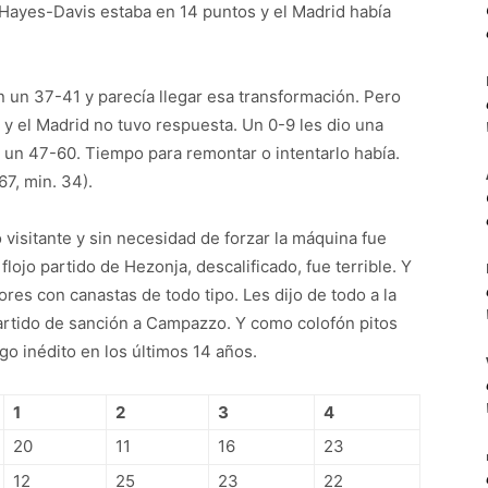
 Hayes-Davis estaba en 14 puntos y el Madrid había
 un 37-41 y parecía llegar esa transformación. Pero
 y el Madrid no tuvo respuesta. Un 0-9 les dio una
n un 47-60. Tiempo para remontar o intentarlo había.
67, min. 34).
 visitante y sin necesidad de forzar la máquina fue
lojo partido de Hezonja, descalificado, fue terrible. Y
res con canastas de todo tipo. Les dijo de todo a la
partido de sanción a Campazzo. Y como colofón pitos
go inédito en los últimos 14 años.
1
2
3
4
20
11
16
23
12
25
23
22