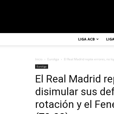
LIGA ACB
LIG
Inicio
Euroliga
El Real Madrid repite errores, no lo
Euroliga
El Real Madrid re
disimular sus de
rotación y el Fe