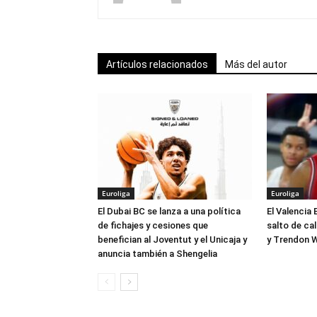
Artículos relacionados
Más del autor
Euroliga
Euroliga
El Dubai BC se lanza a una política
El Valencia 
de fichajes y cesiones que
salto de ca
benefician al Joventut y el Unicaja y
y Trendon W
anuncia también a Shengelia