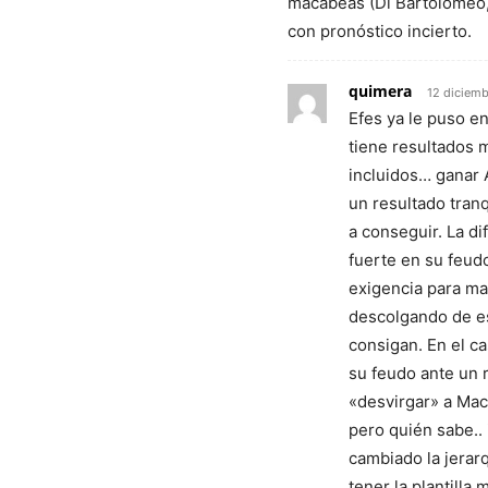
macabeas (Di Bartolomeo, 
con pronóstico incierto.
quimera
12 diciemb
Efes ya le puso e
tiene resultados 
incluidos… ganar A
un resultado tran
a conseguir. La di
fuerte en su feud
exigencia para man
descolgando de esa
consigan. En el c
su feudo ante un r
«desvirgar» a Mac
pero quién sabe.. 
cambiado la jerarq
tener la plantilla