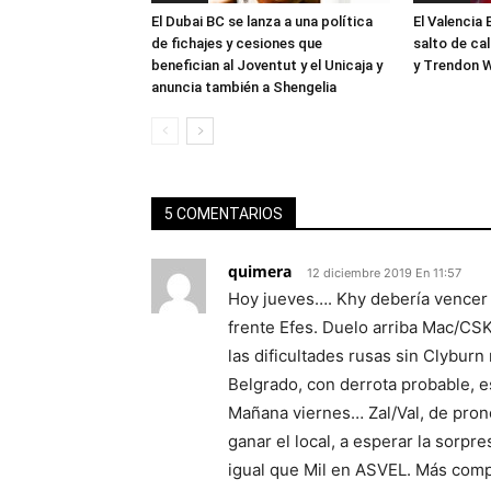
El Dubai BC se lanza a una política
El Valencia 
de fichajes y cesiones que
salto de ca
benefician al Joventut y el Unicaja y
y Trendon W
anuncia también a Shengelia
5 COMENTARIOS
quimera
12 diciembre 2019 En 11:57
Hoy jueves…. Khy debería vencer 
frente Efes. Duelo arriba Mac/CS
las dificultades rusas sin Clyburn n
Belgrado, con derrota probable, 
Mañana viernes… Zal/Val, de pronós
ganar el local, a esperar la sorpr
igual que Mil en ASVEL. Más comp