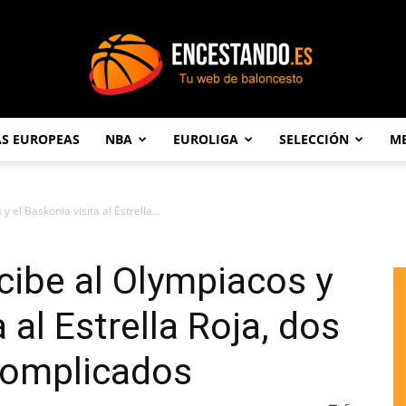
AS EUROPEAS
NBA
EUROLIGA
SELECCIÓN
ME
Encestando.es
 el Baskonia visita al Estrella...
ecibe al Olympiacos y
 al Estrella Roja, dos
complicados