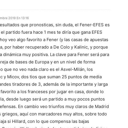
embre 2019 En 13:16
resultados que pronosticas, sin duda, el Fener-EFES es
si el partido fuera hace 1 mes te diría que gana EFES
hoy veo algo favorito a Fener (y las casas de apuestas
sa, por haber recuperado a De Colo y Kalinic, y porque
a dinámica muy positiva. La clave para Fener será para
pareja de bases de Europa y en un nivel de forma
do que no veo nada claro es el Asvel-Milán, los
vic y Micov, dos tios que suman 25 puntos de media
ndes tiradores de 3, además de la importante y larga
 favorito a los franceses por jugar en casa, donde lo
la, desde luego será un partido a muy pocos puntos
efensas. En cambio veo triunfos muy claros de Madrid
s griegos, aquí con marcadores muy altos, sobre todo
aja si Hillard, con lo que compensa las bajas