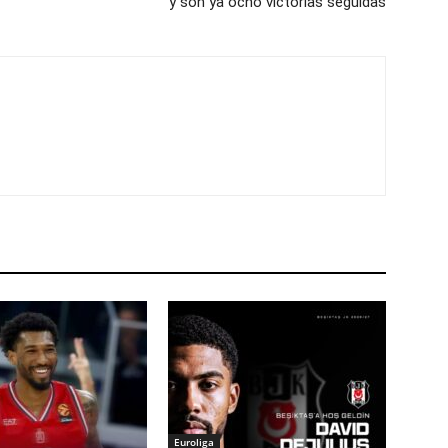
y son ya ocho victorias seguidas
Euroliga