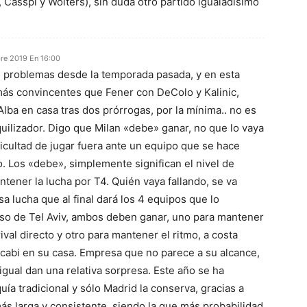
Casspi y Wolters), sin duda otro partido igualadísimo
re 2019 En 16:00
n problemas desde la temporada pasada, y en esta
más convincentes que Fener con DeColo y Kalinic,
lba en casa tras dos prórrogas, por la mínima.. no es
quilizador. Digo que Milan «debe» ganar, no que lo vaya
ficultad de jugar fuera ante un equipo que se hace
o. Los «debe», simplemente significan el nivel de
tener la lucha por T4. Quién vaya fallando, se va
 lucha que al final dará los 4 equipos que lo
aso de Tel Aviv, ambos deben ganar, uno para mantener
ival directo y otro para mantener el ritmo, a costa
cabi en su casa. Empresa que no parece a su alcance,
igual dan una relativa sorpresa. Este año se ha
uía tradicional y sólo Madrid la conserva, gracias a
 más larga y consistente, siendo la que más probabilidad