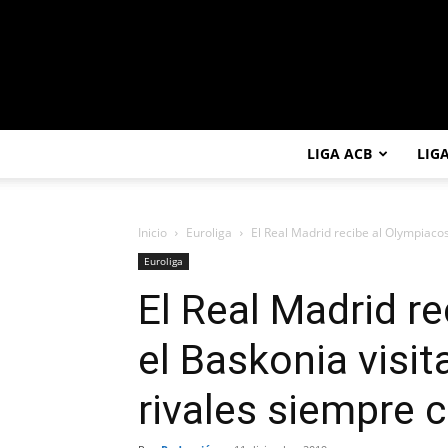
LIGA ACB
LIG
Inicio
Euroliga
El Real Madrid recibe al Olympiacos y
Euroliga
El Real Madrid r
el Baskonia visita
rivales siempre 