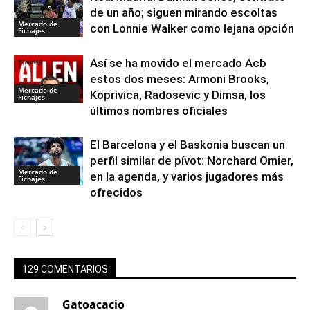
de un año; siguen mirando escoltas
Mercado de
con Lonnie Walker como lejana opción
Fichajes
Así se ha movido el mercado Acb
estos dos meses: Armoni Brooks,
Mercado de
Koprivica, Radosevic y Dimsa, los
Fichajes
últimos nombres oficiales
El Barcelona y el Baskonia buscan un
perfil similar de pívot: Norchard Omier,
Mercado de
en la agenda, y varios jugadores más
Fichajes
ofrecidos
129 COMENTARIOS
Gatoacacio