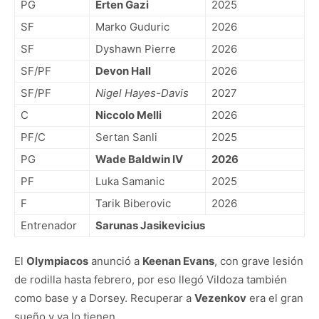
PG
Erten Gazi
2025
SF
Marko Guduric
2026
SF
Dyshawn Pierre
2026
SF/PF
Devon Hall
2026
SF/PF
Nigel Hayes-Davis
2027
C
Niccolo Melli
2026
PF/C
Sertan Sanli
2025
PG
Wade Baldwin IV
2026
PF
Luka Samanic
2025
F
Tarik Biberovic
2026
Entrenador
Sarunas Jasikevicius
El
Olympiacos
anunció a
Keenan Evans
, con grave lesión
de rodilla hasta febrero, por eso llegó Vildoza también
como base y a Dorsey. Recuperar a
Vezenkov
era el gran
sueño y ya lo tienen.