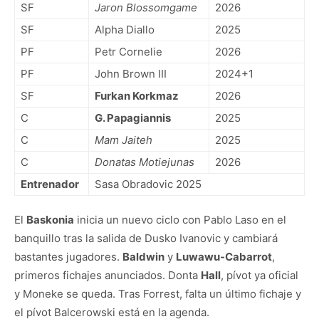
SF
Jaron Blossomgame
2026
SF
Alpha Diallo
2025
PF
Petr Cornelie
2026
PF
John Brown III
2024+1
SF
Furkan Korkmaz
2026
C
G. Papagiannis
2025
C
Mam Jaiteh
2025
C
Donatas Motiejunas
2026
Entrenador
Sasa Obradovic 2025
El
Baskonia
inicia un nuevo ciclo con Pablo Laso en el
banquillo tras la salida de Dusko Ivanovic y cambiará
bastantes jugadores.
Baldwin
y
Luwawu-Cabarrot
,
primeros fichajes anunciados. Donta
Hall
, pívot ya oficial
y Moneke se queda. Tras Forrest, falta un último fichaje y
el pívot Balcerowski está en la agenda.