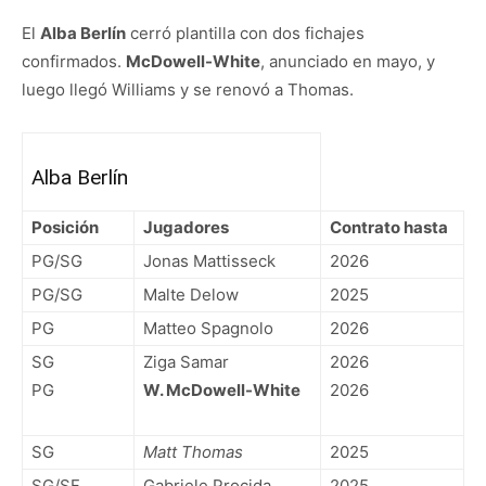
El
Alba Berlín
cerró plantilla con dos fichajes
confirmados.
McDowell-White
, anunciado en mayo, y
luego llegó Williams y se renovó a Thomas.
Alba Berlín
Posición
Jugadores
Contrato hasta
PG/SG
Jonas Mattisseck
2026
PG/SG
Malte Delow
2025
PG
Matteo Spagnolo
2026
SG
Ziga Samar
2026
PG
W. McDowell-White
2026
SG
Matt Thomas
2025
SG/SF
Gabriele Procida
2025