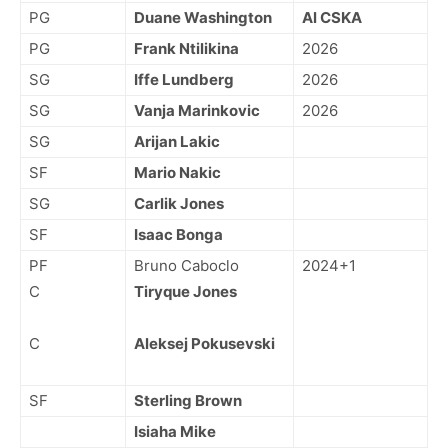
PG
Duane Washington
Al CSKA
PG
Frank Ntilikina
2026
SG
Iffe Lundberg
2026
SG
Vanja Marinkovic
2026
SG
Arijan Lakic
SF
Mario Nakic
SG
Carlik Jones
SF
Isaac Bonga
PF
Bruno Caboclo
2024+1
C
Tiryque Jones
C
Aleksej Pokusevski
SF
Sterling Brown
Isiaha Mike