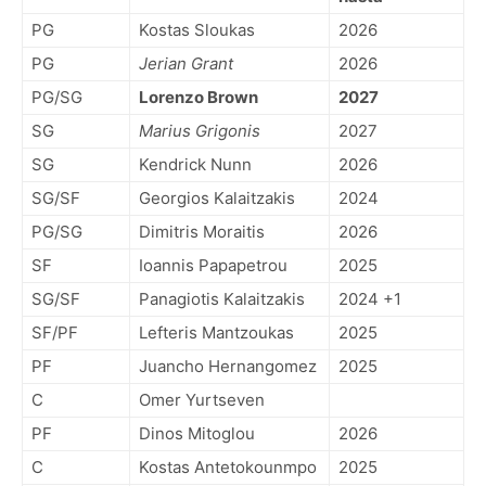
PG
Kostas Sloukas
2026
PG
Jerian Grant
2026
PG/SG
Lorenzo Brown
2027
SG
Marius Grigonis
2027
SG
Kendrick Nunn
2026
SG/SF
Georgios Kalaitzakis
2024
PG/SG
Dimitris Moraitis
2026
SF
Ioannis Papapetrou
2025
SG/SF
Panagiotis Kalaitzakis
2024 +1
SF/PF
Lefteris Mantzoukas
2025
PF
Juancho Hernangomez
2025
C
Omer Yurtseven
PF
Dinos Mitoglou
2026
C
Kostas Antetokounmpo
2025