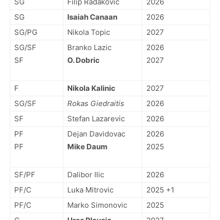
SG
Filip Radakovic
2026
SG
Isaiah Canaan
2026
SG/PG
Nikola Topic
2027
SG/SF
Branko Lazic
2026
SF
O. Dobric
2027
F
Nikola Kalinic
2027
SG/SF
Rokas Giedraitis
2026
SF
Stefan Lazarevic
2026
PF
Dejan Davidovac
2026
PF
Mike Daum
2025
SF/PF
Dalibor Ilic
2026
PF/C
Luka Mitrovic
2025 +1
PF/C
Marko Simonovic
2025