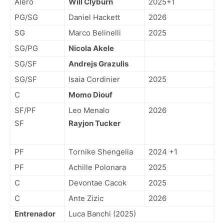
Alero
Will Clyburn
2025+1
PG/SG
Daniel Hackett
2026
SG
Marco Belinelli
2025
SG/PG
Nicola Akele
SG/SF
Andrejs Grazulis
SG/SF
Isaia Cordinier
2025
C
Momo Diouf
SF/PF
Leo Menalo
2026
SF
Rayjon Tucker
PF
Tornike Shengelia
2024 +1
PF
Achille Polonara
2025
C
Devontae Cacok
2025
C
Ante Zizic
2026
Entrenador
Luca Banchi (2025)