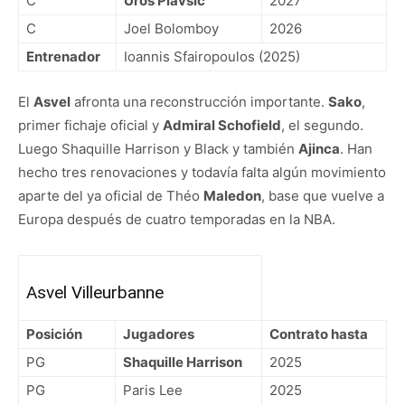
C
Uros Plavsic
2027
C
Joel Bolomboy
2026
Entrenador
Ioannis Sfairopoulos (2025)
El
Asvel
afronta una reconstrucción importante.
Sako
,
primer fichaje oficial y
Admiral Schofield
, el segundo.
Luego Shaquille Harrison y Black y también
Ajinca
. Han
hecho tres renovaciones y todavía falta algún movimiento
aparte del ya oficial de Théo
Maledon
, base que vuelve a
Europa después de cuatro temporadas en la NBA.
Asvel Villeurbanne
Posición
Jugadores
Contrato hasta
PG
Shaquille Harrison
2025
PG
Paris Lee
2025