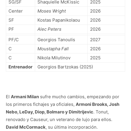
SG/SF
Shaquielle McKissic
2025
Center
Moses Wright
2026
SF
Kostas Papanikolaou
2026
PF
Alec Peters
2026
PF/C
Georgios Tanoulis
2027
C
Moustapha Fall
2026
C
Nikola Milutinov
2025
Entrenador
Georgios Bartzokas (2025)
El
Armani Milan
sufre mucho cambios, empezando por
los primeros fichajes ya oficiales,
Armoni Brooks, Josh
Nebo, LeDay, Diop, Bolmaro y Dimitrijevic
. Tonut,
renovado y Causeur, un veterano de lujo para ellos.
David McCormack
, su última incorporación.