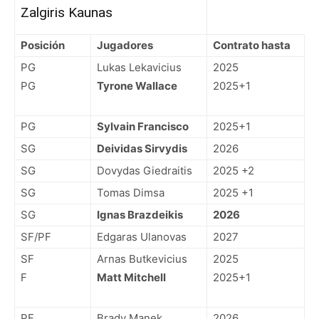
Zalgiris Kaunas
Posición
Jugadores
Contrato hasta
PG
Lukas Lekavicius
2025
PG
Tyrone Wallace
2025+1
PG
Sylvain Francisco
2025+1
SG
Deividas Sirvydis
2026
SG
Dovydas Giedraitis
2025 +2
SG
Tomas Dimsa
2025 +1
SG
Ignas Brazdeikis
2026
SF/PF
Edgaras Ulanovas
2027
SF
Arnas Butkevicius
2025
F
Matt Mitchell
2025+1
PF
Brady Manek
2026