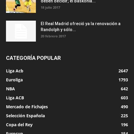
deben decidir; el Baskonia...
18 julio 2017
El Real Madrid ofreció ya la renovación a
Randolph y sólo...
20 febrero 2017
CATEGORÍA POPULAR
Liga Acb
2647
Euroliga
1793
NBA
642
Liga ACB
603
Mercado de Fichajes
490
Selección Española
225
Copa del Rey
196
Eurocup
154